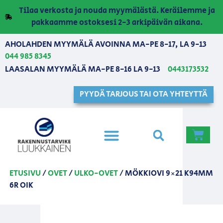
Tilaa verkosta ja nouda myymälästä. Keräilemme ja
pakkaamme ostoksesi 2-3 arkipäivän aikana.
AHOLAHDEN MYYMÄLÄ AVOINNA MA-PE 8-17, LA 9-13
044 985 8345
LAASALAN MYYMÄLÄ MA-PE 8-16 LA 9-13
0443173532
PYYDÄ TARJOUS TAI OTA YHTEYTTÄ
ETUSIVU
/
OVET
/
ULKO-OVET
/ MÖKKIOVI 9×21 K94MM
6R OIK