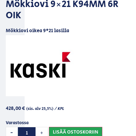
Mökkiovi 9×21 K94MM 6R
OIK
Mökkiovi oikea 9*21 lasilla
428,00
€
/ KPL
(sis. alv 25,5%)
Varastossa
LISÄÄ OSTOSKORIIN
-
+