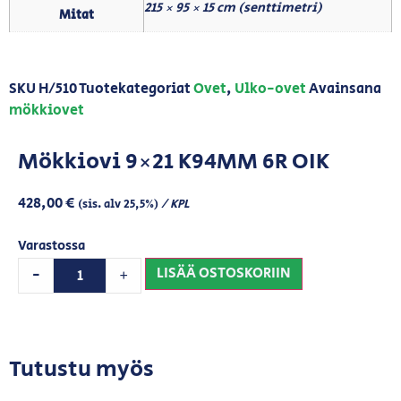
215 × 95 × 15 cm (senttimetri)
Mitat
SKU
H/510
Tuotekategoriat
Ovet
,
Ulko-ovet
Avainsana
mökkiovet
Mökkiovi 9×21 K94MM 6R OIK
428,00
€
/ KPL
(sis. alv 25,5%)
Varastossa
LISÄÄ OSTOSKORIIN
-
+
Tutustu myös