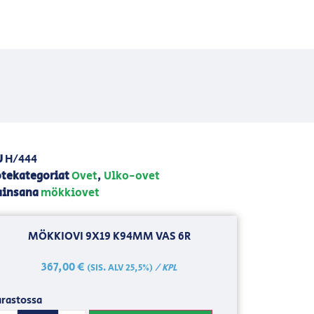
U
H/444
tekategoriat
Ovet
,
Ulko-ovet
ainsana
mökkiovet
MÖKKIOVI 9X19 K94MM VAS 6R
367,00
€
/ KPL
(SIS. ALV 25,5%)
rastossa