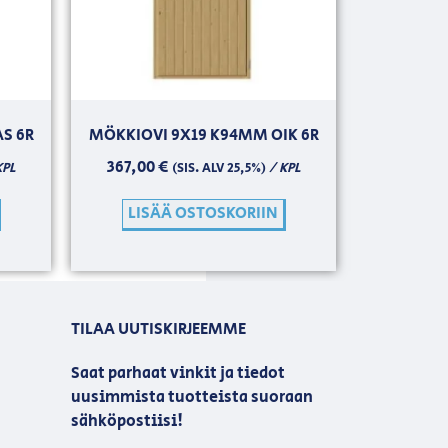
S 6R
MÖKKIOVI 9X19 K94MM OIK 6R
367,00
€
KPL
/ KPL
(SIS. ALV 25,5%)
LISÄÄ OSTOSKORIIN
TILAA UUTISKIRJEEMME
Saat parhaat vinkit ja tiedot
uusimmista tuotteista suoraan
sähköpostiisi!