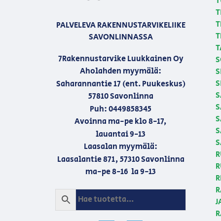
T
T
T
PALVELEVA RAKENNUSTARVIKELIIKE
T
SAVONLINNASSA
T
7Rakennustarvike Luukkainen Oy
S
Aholahden myymälä:
S
S
Saharannantie 17 (ent. Puukeskus)
S
57810 Savonlinna
S
Puh: 0449858345
S
Avoinna ma-pe klo 8-17,
S
lauantai 9-13
S
Laasalan myymälä:
R
Laasalantie 871, 57310 Savonlinna
R
ma-pe 8-16 la 9-13
R
R
J
R