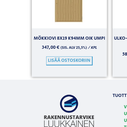
MÖKKIOVI 8X19 K94MM OIK UMPI
ULKO-
347,00
€
/ KPL
(SIS. ALV 25,5%)
5
LISÄÄ OSTOSKORIIN
TUOTT
V
U
U