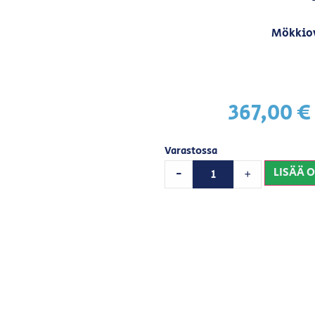
Mökkiov
367,00
€
Varastossa
LISÄÄ 
-
+