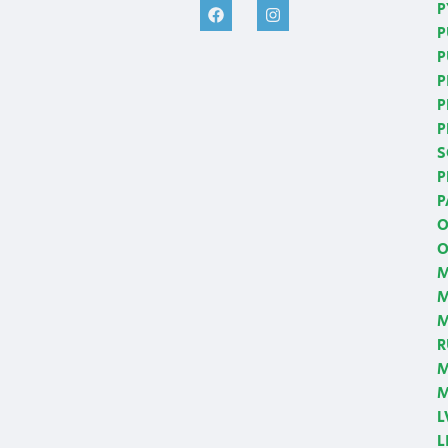
P
P
P
P
P
P
S
P
P
O
O
M
M
R
M
M
L
L