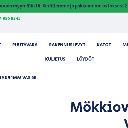
a nouda myymälästä. Keräilemme ja pakkaamme ostoksesi 2-
4 985 8345
T
PUUTAVARA
RAKENNUSLEVYT
KATOT
M
KULJETUS
LÖYDÖT
19 K94MM VAS 6R
Mökkiov