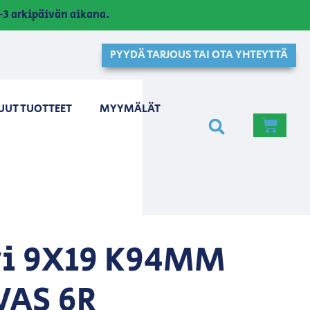
3 arkipäivän aikana.
PYYDÄ TARJOUS TAI OTA YHTEYTTÄ
UUT TUOTTEET
MYYMÄLÄT
i 9X19 K94MM
VAS 6R