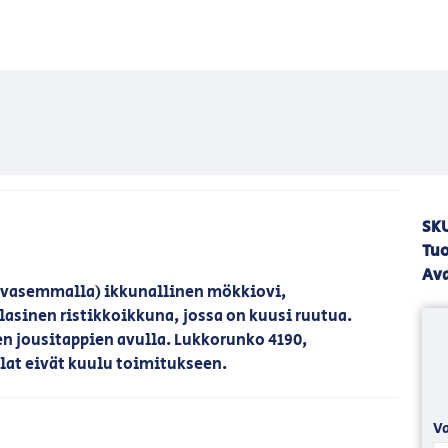
SK
Tuo
Av
t vasemmalla) ikkunallinen mökkiovi,
asinen ristikkoikkuna, jossa on kuusi ruutua.
en jousitappien avulla. Lukkorunko 4190,
elat eivät kuulu toimitukseen.
Va