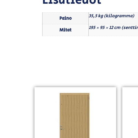
Lisätiedot
35,5 kg (kilogramma)
Paino
195 × 95 × 12 cm (sentt
Mitat