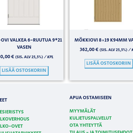
OVI VALKEA 6-RUUTUA 9*21
MÖKKIOVI 8×19 K94MM VA
VASEN
362,00
€
/ 
(SIS. ALV 25,5%)
80,00
€
/ KPL
(SIS. ALV 25,5%)
LISÄÄ OSTOSKORIIN
LISÄÄ OSTOSKORIIN
APUA OSTAMISEEN
EET
MYYMÄLÄT
ESIERISTYS
KULJETUSPALVELUT
LKOVERHOUS
OTA YHTEYTTÄ
LKO-OVET
TILAUS - JA TOIMITUSEHDOT