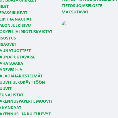
ULISIJATARVIKKEET
TIETOSUOJASELOSTE
IILET
MAKSUTAVAT
ERASSIRUUVIT
EIPIT JA NAUHAT
ALON JULKISIVU
OKKELI JA IRROTUSKAISTAT
ISUSTUS
ISÄOVET
AUNATUOTTEET
AUNAPUUTAVARA
AHATAVARA
ADEVESI-JA
ALAOJAJÄRJESTELMÄT
UUVIT ULKOKÄYTTÖÖN
UUVIT
EUNALISTAT
AKENNUSPAPERIT, MUOVIT
A KANKAAT
AKENNUS- JA KUITULEVYT