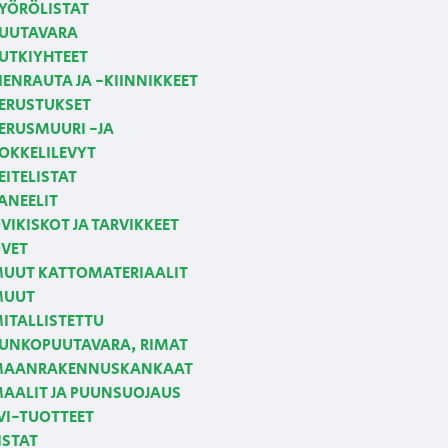
YÖRÖLISTAT
UUTAVARA
UTKIYHTEET
IENRAUTA JA -KIINNIKKEET
ERUSTUKSET
ERUSMUURI -JA
OKKELILEVYT
EITELISTAT
ANEELIT
VIKISKOT JA TARVIKKEET
VET
UUT KATTOMATERIAALIT
MUUT
ITALLISTETTU
UNKOPUUTAVARA, RIMAT
AANRAKENNUSKANKAAT
AALIT JA PUUNSUOJAUS
VI-TUOTTEET
ISTAT