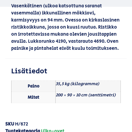
Vasenkätinen (ulkoa katsottuna saranat
vasemmalla) ikkunallinen mökkiovi,
karmisyvyys on 94 mm. Ovessa on kirkaslasinen
ristikkoikkuna, jossa on kuusi ruutua. Ristikko
on irrotettavissa mukana olevien jousitappien
avulla. Lukkorunko 4190, vastarauta 4690. Oven
painike ja pintahelat eivät kuulu toimitukseen.
Lisätiedot
35,5 kg (kilogramma)
Paino
200 × 90 × 10 cm (senttimetri)
Mitat
SKU
H/672
Tuotekategoria
Ulko-ovet