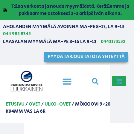
Tilaa verkosta ja nouda myymälästä. Keräilemme ja
pakkaamme ostoksesi 2-3 arkipäivän aikana.
AHOLAHDEN MYYMÄLÄ AVOINNA MA-PE 8-17, LA 9-13
044 985 8345
LAASALAN MYYMÄLÄ MA-PE 8-16 LA 9-13
0443173532
PYYDÄ TARJOUS TAI OTA YHTEYTTÄ
ETUSIVU
/
OVET
/
ULKO-OVET
/ MÖKKIOVI 9×20
K94MM VAS LA 6R