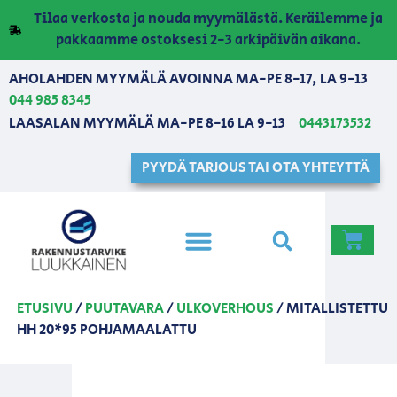
Tilaa verkosta ja nouda myymälästä. Keräilemme ja
pakkaamme ostoksesi 2-3 arkipäivän aikana.
AHOLAHDEN MYYMÄLÄ AVOINNA MA-PE 8-17, LA 9-13
044 985 8345
LAASALAN MYYMÄLÄ MA-PE 8-16 LA 9-13
0443173532
PYYDÄ TARJOUS TAI OTA YHTEYTTÄ
ETUSIVU
/
PUUTAVARA
/
ULKOVERHOUS
/ MITALLISTETTU
HH 20*95 POHJAMAALATTU