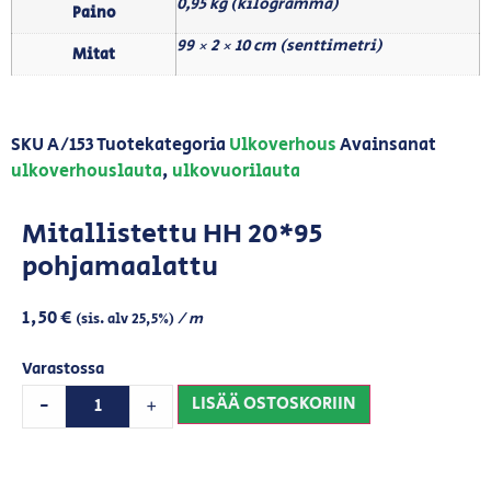
0,95 kg (kilogramma)
Paino
99 × 2 × 10 cm (senttimetri)
Mitat
SKU
A/153
Tuotekategoria
Ulkoverhous
Avainsanat
ulkoverhouslauta
,
ulkovuorilauta
Mitallistettu HH 20*95
pohjamaalattu
1,50
€
/ m
(sis. alv 25,5%)
Varastossa
LISÄÄ OSTOSKORIIN
-
+