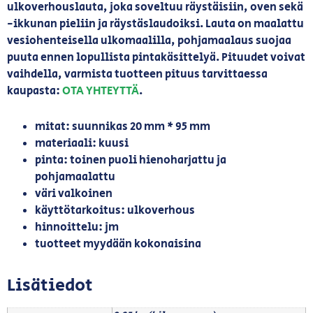
ulkoverhouslauta, joka soveltuu räystäisiin, oven sekä
-ikkunan pieliin ja räystäslaudoiksi. Lauta on maalattu
vesiohenteisella ulkomaalilla, pohjamaalaus suojaa
puuta ennen lopullista pintakäsittelyä. Pituudet voivat
vaihdella, varmista tuotteen pituus tarvittaessa
kaupasta:
OTA YHTEYTTÄ
.
mitat: suunnikas 20 mm * 95 mm
materiaali: kuusi
pinta: toinen puoli hienoharjattu ja
pohjamaalattu
väri valkoinen
käyttötarkoitus: ulkoverhous
hinnoittelu: jm
tuotteet myydään kokonaisina
Lisätiedot