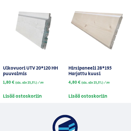
Ulkovuori UTV 20*120 HH
Hirsipaneeli 28*195
puuvalmis
Harjattu kuusi
1,80
€
4,80
€
/ m
/ m
(sis. alv 25,5%)
(sis. alv 25,5%)
Lisää ostoskoriin
Lisää ostoskoriin