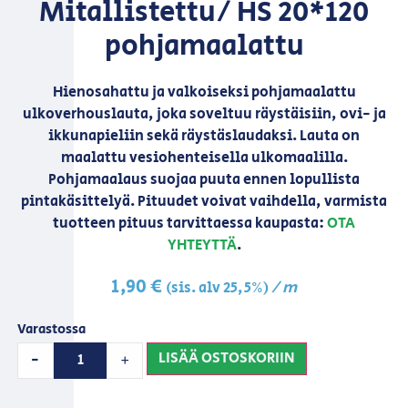
Mitallistettu/ HS 20*120
pohjamaalattu
Hienosahattu ja valkoiseksi pohjamaalattu
ulkoverhouslauta, joka soveltuu räystäisiin, ovi- ja
ikkunapieliin sekä räystäslaudaksi. Lauta on
maalattu vesiohenteisella ulkomaalilla.
Pohjamaalaus suojaa puuta ennen lopullista
pintakäsittelyä. Pituudet voivat vaihdella, varmista
tuotteen pituus tarvittaessa kaupasta:
OTA
YHTEYTTÄ
.
1,90
€
/ m
(sis. alv 25,5%)
Varastossa
LISÄÄ OSTOSKORIIN
-
+