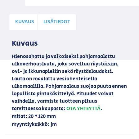
KUVAUS
LISÄTIEDOT
Kuvaus
Hienosahattu ja valkoiseksi pohjamaalattu
ulkoverhouslauta, joka soveltuu räystäisiin,
ovi- ja ikkunapieliin sekä räystäslaudaksi.
Lauta on maalattu vesiohenteisella
ulkomaalilla. Pohjamaalaus suojaa puuta ennen
lopullista pintakäsittelyä. Pituudet voivat
vaihdella, varmista tuotteen pituus
tarvittaessa kaupasta:
OTA YHTEYTTÄ
.
mitat: 20 * 120 mm
myyntiyksikkö: jm