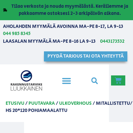
Tilaa verkosta ja nouda myymälästä. Keräilemme ja
pakkaamme ostoksesi 2-3 arkipäivän aikana.
AHOLAHDEN MYYMÄLÄ AVOINNA MA-PE 8-17, LA 9-13
044 985 8345
LAASALAN MYYMÄLÄ MA-PE 8-16 LA 9-13
0443173532
PYYDÄ TARJOUS TAI OTA YHTEYTTÄ
ETUSIVU
/
PUUTAVARA
/
ULKOVERHOUS
/ MITALLISTETTU/
HS 20*120 POHJAMAALATTU