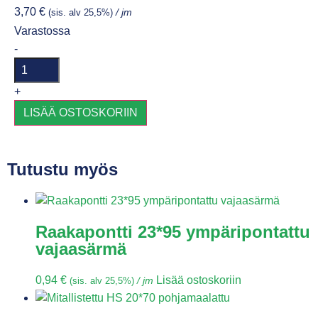
3,70
€
(sis. alv 25,5%)
/ jm
Varastossa
-
+
LISÄÄ OSTOSKORIIN
Tutustu myös
Raakapontti 23*95 ympäripontattu
vajaasärmä
0,94
€
Lisää ostoskoriin
(sis. alv 25,5%)
/ jm