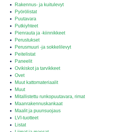
Rakennus- ja kuitulevyt
Pyörölistat
Puutavara
Putkiyhteet
Pienrauta ja -kiinnikkeet
Perustukset
Perusmuuri -ja sokkelilevyt
Peitelistat
Paneelit
Ovikiskot ja tarvikkeet
Ovet
Muut kattomateriaalit
Muut
Mitallistettu runkopuutavara, rimat
Maanrakennuskankaat
Maalit ja puunsuojaus
LVI-tuotteet
Listat
Liimat ja massat