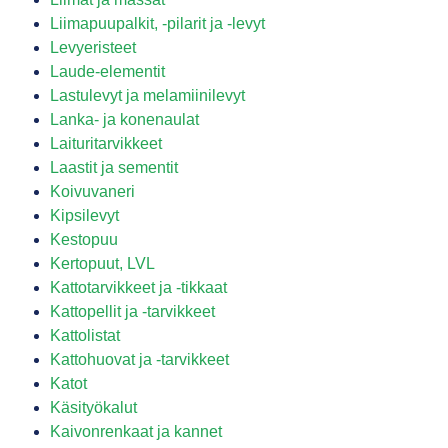
Liimapuupalkit, -pilarit ja -levyt
Levyeristeet
Laude-elementit
Lastulevyt ja melamiinilevyt
Lanka- ja konenaulat
Laituritarvikkeet
Laastit ja sementit
Koivuvaneri
Kipsilevyt
Kestopuu
Kertopuut, LVL
Kattotarvikkeet ja -tikkaat
Kattopellit ja -tarvikkeet
Kattolistat
Kattohuovat ja -tarvikkeet
Katot
Käsityökalut
Kaivonrenkaat ja kannet