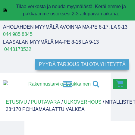
Tilaa verkosta ja nouda myymälästä. Keräilemme ja
pakkaamme ostoksesi 2-3 arkipäivän aikana.
AHOLAHDEN MYYMÄLÄ AVOINNA MA-PE 8-17, LA 9-13
044 985 8345
LAASALAN MYYMÄLÄ MA-PE 8-16 LA 9-13
0443173532
PYYDÄ TARJOUS TAI OTA YHTEYTTÄ
ETUSIVU
/
PUUTAVARA
/
ULKOVERHOUS
/ MITALLISTE
23*170 POHJAMAALATTU VALKEA