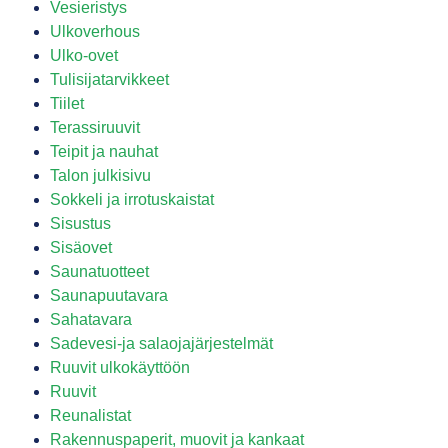
Vesieristys
Ulkoverhous
Ulko-ovet
Tulisijatarvikkeet
Tiilet
Terassiruuvit
Teipit ja nauhat
Talon julkisivu
Sokkeli ja irrotuskaistat
Sisustus
Sisäovet
Saunatuotteet
Saunapuutavara
Sahatavara
Sadevesi-ja salaojajärjestelmät
Ruuvit ulkokäyttöön
Ruuvit
Reunalistat
Rakennuspaperit, muovit ja kankaat