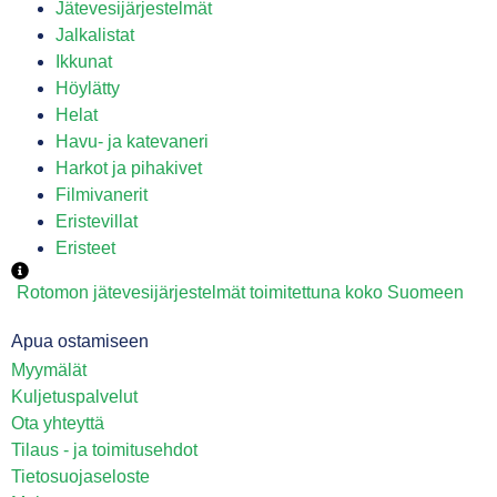
Jätevesijärjestelmät
Jalkalistat
Ikkunat
Höylätty
Helat
Havu- ja katevaneri
Harkot ja pihakivet
Filmivanerit
Eristevillat
Eristeet
Rotomon jätevesijärjestelmät toimitettuna koko Suomeen
Apua ostamiseen
Myymälät
Kuljetuspalvelut
Ota yhteyttä
Tilaus - ja toimitusehdot
Tietosuojaseloste