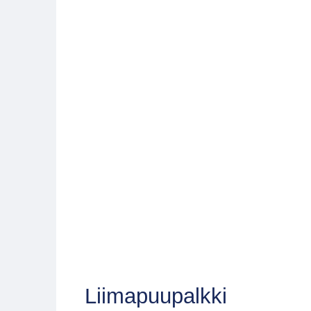
Tuote tilapäisesti loppu
Liimapuupalkki