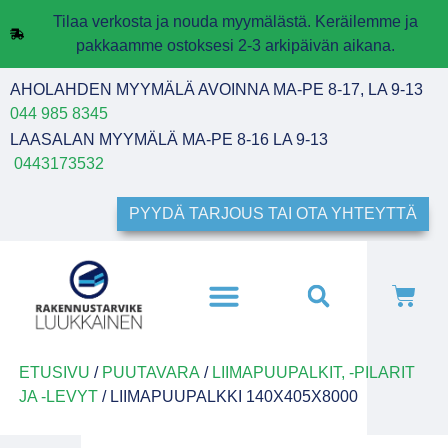
Tilaa verkosta ja nouda myymälästä. Keräilemme ja
pakkaamme ostoksesi 2-3 arkipäivän aikana.
AHOLAHDEN MYYMÄLÄ AVOINNA MA-PE 8-17, LA 9-13
044 985 8345
LAASALAN MYYMÄLÄ MA-PE 8-16 LA 9-13
0443173532
PYYDÄ TARJOUS TAI OTA YHTEYTTÄ
ETUSIVU
/
PUUTAVARA
/
LIIMAPUUPALKIT, -PILARIT
JA -LEVYT
/ LIIMAPUUPALKKI 140X405X8000