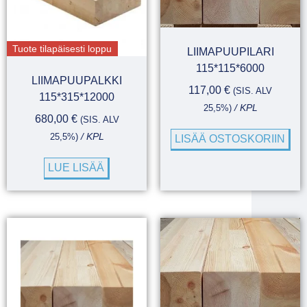
Tuote tilapäisesti loppu
LIIMAPUUPILARI
115*115*6000
LIIMAPUUPALKKI
117,00
€
(SIS. ALV
115*315*12000
25,5%)
/ KPL
680,00
€
(SIS. ALV
25,5%)
/ KPL
LISÄÄ OSTOSKORIIN
LUE LISÄÄ