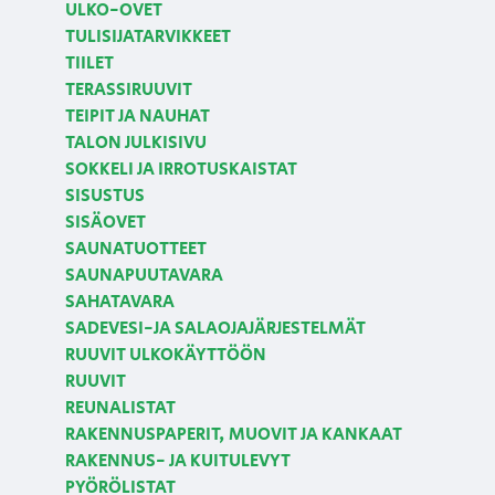
ULKO-OVET
TULISIJATARVIKKEET
TIILET
TERASSIRUUVIT
TEIPIT JA NAUHAT
TALON JULKISIVU
SOKKELI JA IRROTUSKAISTAT
SISUSTUS
SISÄOVET
SAUNATUOTTEET
SAUNAPUUTAVARA
SAHATAVARA
SADEVESI-JA SALAOJAJÄRJESTELMÄT
RUUVIT ULKOKÄYTTÖÖN
RUUVIT
REUNALISTAT
RAKENNUSPAPERIT, MUOVIT JA KANKAAT
RAKENNUS- JA KUITULEVYT
PYÖRÖLISTAT