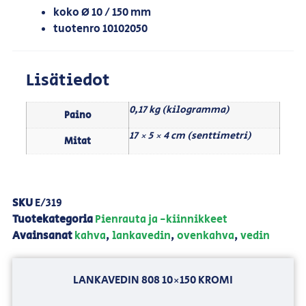
koko Ø 10 / 150 mm
tuotenro 10102050
Lisätiedot
0,17 kg (kilogramma)
Paino
17 × 5 × 4 cm (senttimetri)
Mitat
SKU
E/319
Tuotekategoria
Pienrauta ja -kiinnikkeet
Avainsanat
kahva
,
lankavedin
,
ovenkahva
,
vedin
LANKAVEDIN 808 10×150 KROMI