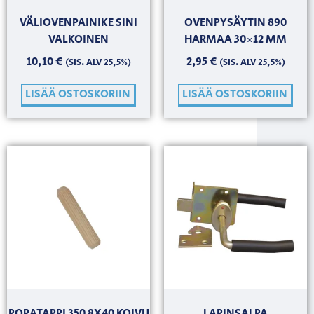
VÄLIOVENPAINIKE SINI
OVENPYSÄYTIN 890
VALKOINEN
HARMAA 30×12 MM
10,10
€
2,95
€
(SIS. ALV 25,5%)
(SIS. ALV 25,5%)
LISÄÄ OSTOSKORIIN
LISÄÄ OSTOSKORIIN
PORATAPPI 350 8X40 KOIVU
LAPINSALPA