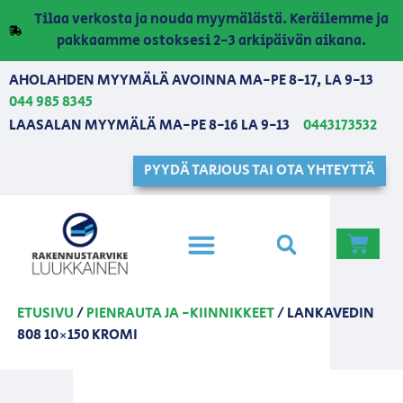
Tilaa verkosta ja nouda myymälästä. Keräilemme ja
pakkaamme ostoksesi 2-3 arkipäivän aikana.
AHOLAHDEN MYYMÄLÄ AVOINNA MA-PE 8-17, LA 9-13
044 985 8345
LAASALAN MYYMÄLÄ MA-PE 8-16 LA 9-13
0443173532
PYYDÄ TARJOUS TAI OTA YHTEYTTÄ
ETUSIVU
/
PIENRAUTA JA -KIINNIKKEET
/ LANKAVEDIN
808 10×150 KROMI