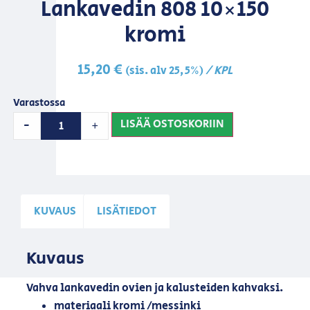
Lankavedin 808 10×150
kromi
15,20
€
/ KPL
(sis. alv 25,5%)
Varastossa
LISÄÄ OSTOSKORIIN
-
+
KUVAUS
LISÄTIEDOT
Kuvaus
Vahva lankavedin ovien ja kalusteiden kahvaksi.
materiaali kromi /messinki