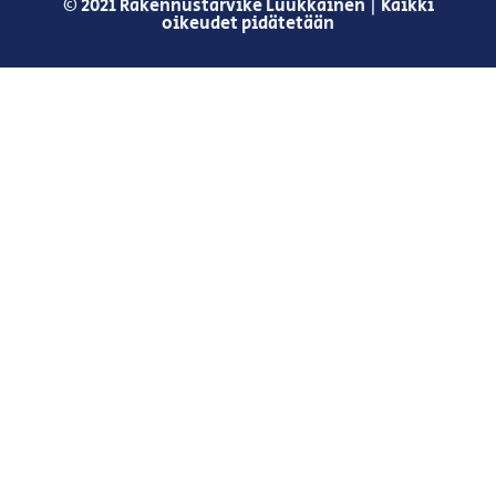
© 2021 Rakennustarvike Luukkainen | Kaikki
oikeudet pidätetään