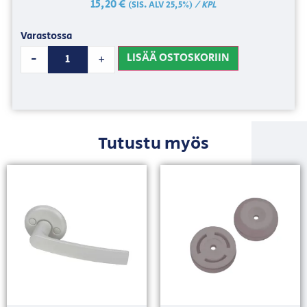
15,20
€
/ KPL
(SIS. ALV 25,5%)
Varastossa
LISÄÄ OSTOSKORIIN
-
+
Tutustu myös