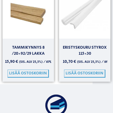
TAMMIKYNNYS 8
ERISTYSKOURU STYROX
/20×92/29 LAKKA
115×30
15,90
€
10,70
€
/ KPL
/ M
(SIS. ALV 25,5%)
(SIS. ALV 25,5%)
LISÄÄ OSTOSKORIIN
LISÄÄ OSTOSKORIIN