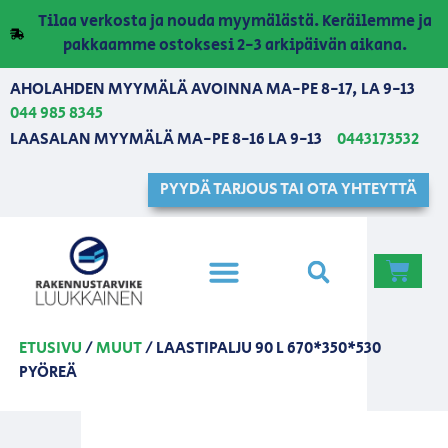
Tilaa verkosta ja nouda myymälästä. Keräilemme ja
pakkaamme ostoksesi 2-3 arkipäivän aikana.
AHOLAHDEN MYYMÄLÄ AVOINNA MA-PE 8-17, LA 9-13
044 985 8345
LAASALAN MYYMÄLÄ MA-PE 8-16 LA 9-13
0443173532
PYYDÄ TARJOUS TAI OTA YHTEYTTÄ
ETUSIVU
/
MUUT
/ LAASTIPALJU 90 L 670*350*530
PYÖREÄ