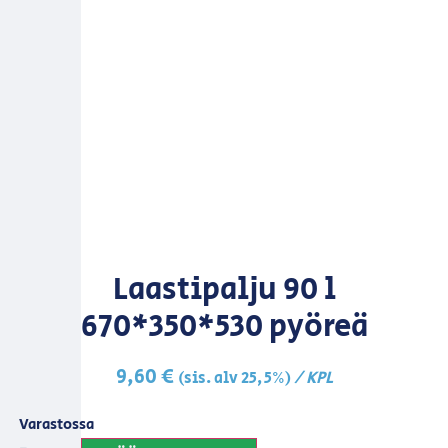
Laastipalju 90 l
670*350*530 pyöreä
9,60
€
/ KPL
(sis. alv 25,5%)
Varastossa