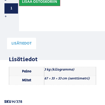
-
LISÄÄ OSTOSKORIIN
+
LISÄTIEDOT
Lisätiedot
3 kg (kilogramma)
Paino
67 × 35 × 53 cm (senttimetri)
Mitat
SKU
H/378