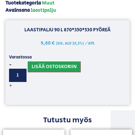
Tuotekategoria
Muut
Avainsana
laastipalju
LAASTIPALJU 90 L 670*350*530 PYÖREÄ
9,60
€
/ KPL
(SIS. ALV 25,5%)
Varastossa
-
LISÄÄ OSTOSKORIIN
+
Tutustu myös