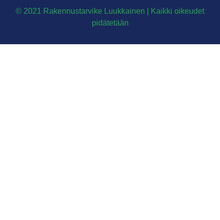
© 2021 Rakennustarvike Luukkainen | Kaikki oikeudet
pidätetään