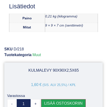
Lisätiedot
0,21 kg (kilogramma)
Paino
9 × 9 × 7 cm (senttimetri)
Mitat
SKU
D/218
Tuotekategoria
Muut
KULMALEVY 90X90X2,5X65
1,60
€
(SIS. ALV 25,5%)
/ KPL
Varastossa
LISÄÄ OSTOSKORIIN
-
+