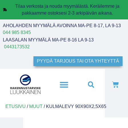
Tilaa verkosta ja nouda myymälästä. Keräilemme ja
pakkaamme ostoksesi 2-3 arkipäivän aikana.
AHOLAHDEN MYYMÄLÄ AVOINNA MA-PE 8-17, LA 9-13
044 985 8345
LAASALAN MYYMÄLÄ MA-PE 8-16 LA 9-13
0443173532
PYYDÄ TARJOUS TAI OTA YHTEYTTÄ
ETUSIVU
/
MUUT
/ KULMALEVY 90X90X2,5X65