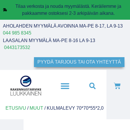
Tilaa verkosta ja nouda myymälästä. Keräilemme ja
pakkaamme ostoksesi 2-3 arkipäivän aikana.
AHOLAHDEN MYYMÄLÄ AVOINNA MA-PE 8-17, LA 9-13
044 985 8345
LAASALAN MYYMÄLÄ MA-PE 8-16 LA 9-13
0443173532
PYYDÄ TARJOUS TAI OTA YHTEYTTÄ
ETUSIVU
/
MUUT
/ KULMALEVY 70*70*55*2,0