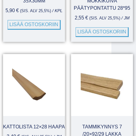
35X30MM
MÖKKIKUIVA
PÄÄTYPONTATTU 28*95
5,90
€
(SIS. ALV 25,5%)
/ KPL
2,55
€
(SIS. ALV 25,5%)
/ JM
LISÄÄ OSTOSKORIIN
LISÄÄ OSTOSKORIIN
KATTOLISTA 12×28 HAAPA
TAMMIKYNNYS 7
/20×92/29 LAKKA