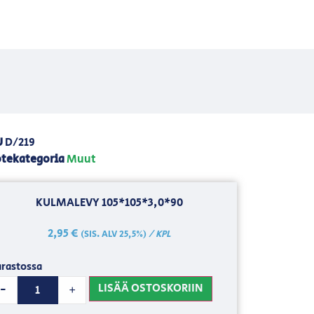
U
D/219
tekategoria
Muut
KULMALEVY 105*105*3,0*90
2,95
€
/ KPL
(SIS. ALV 25,5%)
rastossa
LISÄÄ OSTOSKORIIN
-
+