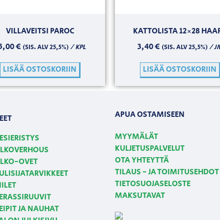
VILLAVEITSI PAROC
KATTOLISTA 12×28 HAA
5,00
€
3,40
€
/ KPL
/ J
(SIS. ALV 25,5%)
(SIS. ALV 25,5%)
LISÄÄ OSTOSKORIIN
LISÄÄ OSTOSKORIIN
APUA OSTAMISEEN
EET
MYYMÄLÄT
ESIERISTYS
KULJETUSPALVELUT
LKOVERHOUS
OTA YHTEYTTÄ
LKO-OVET
TILAUS - JA TOIMITUSEHDOT
ULISIJATARVIKKEET
TIETOSUOJASELOSTE
IILET
MAKSUTAVAT
ERASSIRUUVIT
EIPIT JA NAUHAT