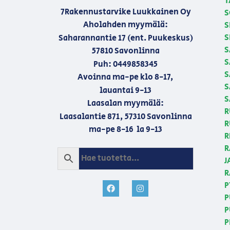
T
7Rakennustarvike Luukkainen Oy
S
Aholahden myymälä:
S
S
Saharannantie 17 (ent. Puukeskus)
S
57810 Savonlinna
S
Puh: 0449858345
S
Avoinna ma-pe klo 8-17,
S
lauantai 9-13
S
Laasalan myymälä:
R
Laasalantie 871, 57310 Savonlinna
R
ma-pe 8-16 la 9-13
R
R
J
R
P
P
P
P