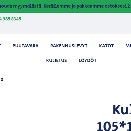
a nouda myymälästä. Keräilemme ja pakkaamme ostoksesi 2-
4 985 8345
T
PUUTAVARA
RAKENNUSLEVYT
KATOT
M
KULJETUS
LÖYDÖT
90
Ku
105*