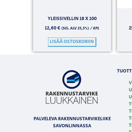
YLEISSIVELLIN 18 X 100
12,60
€
2
/ KPL
(SIS. ALV 25,5%)
LISÄÄ OSTOSKORIIN
TUOTT
V
U
U
T
T
T
PALVELEVA RAKENNUSTARVIKELIIKE
T
SAVONLINNASSA