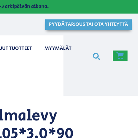
3 arkipäivän aikana.
PYYDÄ TARJOUS TAI OTA YHTEYTTÄ
UUT TUOTTEET
MYYMÄLÄT
lmalevy
105*3,0*90