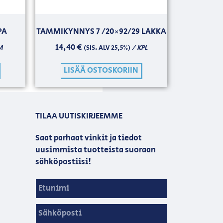
PA
TAMMIKYNNYS 7 /20×92/29 LAKKA
14,40
€
M
/ KPL
(SIS. ALV 25,5%)
LISÄÄ OSTOSKORIIN
TILAA UUTISKIRJEEMME
Saat parhaat vinkit ja tiedot
uusimmista tuotteista suoraan
sähköpostiisi!