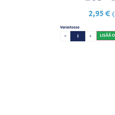
2,95
€
(
Varastossa
LISÄÄ 
-
+