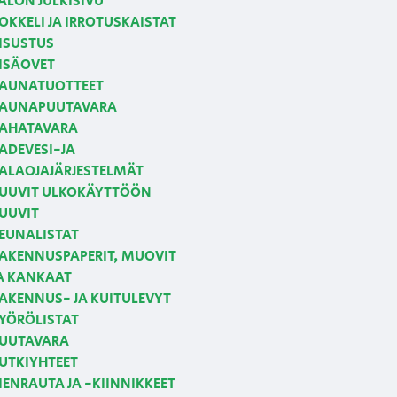
ALON JULKISIVU
OKKELI JA IRROTUSKAISTAT
ISUSTUS
ISÄOVET
AUNATUOTTEET
AUNAPUUTAVARA
AHATAVARA
ADEVESI-JA
ALAOJAJÄRJESTELMÄT
UUVIT ULKOKÄYTTÖÖN
UUVIT
EUNALISTAT
AKENNUSPAPERIT, MUOVIT
A KANKAAT
AKENNUS- JA KUITULEVYT
YÖRÖLISTAT
UUTAVARA
UTKIYHTEET
IENRAUTA JA -KIINNIKKEET