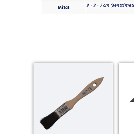
9 × 9 × 7 cm (senttimet
Mitat