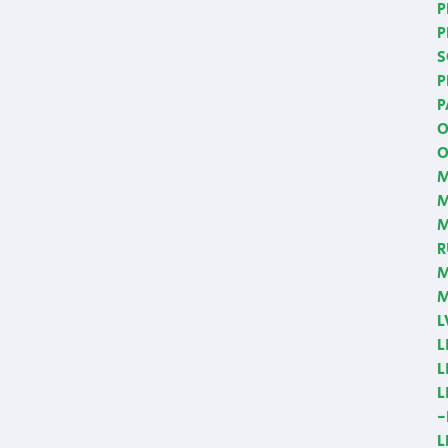
P
P
S
P
P
O
O
M
M
R
M
M
L
L
L
L
-
L