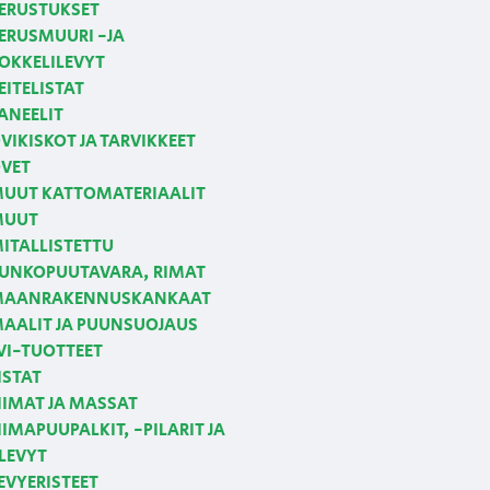
ERUSTUKSET
ERUSMUURI -JA
OKKELILEVYT
EITELISTAT
ANEELIT
VIKISKOT JA TARVIKKEET
VET
UUT KATTOMATERIAALIT
MUUT
ITALLISTETTU
UNKOPUUTAVARA, RIMAT
AANRAKENNUSKANKAAT
AALIT JA PUUNSUOJAUS
VI-TUOTTEET
ISTAT
IIMAT JA MASSAT
IIMAPUUPALKIT, -PILARIT JA
LEVYT
EVYERISTEET