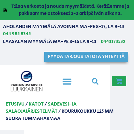
Tilaa verkosta ja nouda myymälästä. Keräilemme ja
pakkaamme ostoksesi 2-3 arkipäivän aikana.
AHOLAHDEN MYYMÄLÄ AVOINNA MA-PE 8-17, LA 9-13
044 985 8345
LAASALAN MYYMÄLÄ MA-PE 8-16 LA 9-13
0443173532
PYYDÄ TARJOUS TAI OTA YHTEYTTÄ
ETUSIVU
/
KATOT
/
SADEVESI-JA
SALAOJAJÄRJESTELMÄT
/ KOURUKOUKKU 125 MM
SUORA TUMMAHARMAA