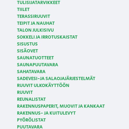
TULISIJATARVIKKEET
TIILET
TERASSIRUUVIT
TEIPIT JA NAUHAT
TALON JULKISIVU
SOKKELI JA IRROTUSKAISTAT
SISUSTUS
SISÄOVET
SAUNATUOTTEET
SAUNAPUUTAVARA
SAHATAVARA
SADEVESI-JA SALAOJAJÄRJESTELMÄT
RUUVIT ULKOKÄYTTÖÖN
RUUVIT
REUNALISTAT
RAKENNUSPAPERIT, MUOVIT JA KANKAAT
RAKENNUS- JA KUITULEVYT
PYÖRÖLISTAT
PUUTAVARA