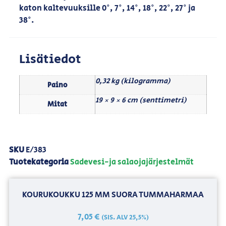
katon kaltevuuksille 0°, 7°, 14°, 18°, 22°, 27° ja
38°.
Lisätiedot
0,32 kg (kilogramma)
Paino
19 × 9 × 6 cm (senttimetri)
Mitat
SKU
E/383
Tuotekategoria
Sadevesi-ja salaojajärjestelmät
KOURUKOUKKU 125 MM SUORA TUMMAHARMAA
7,05
€
(SIS. ALV 25,5%)