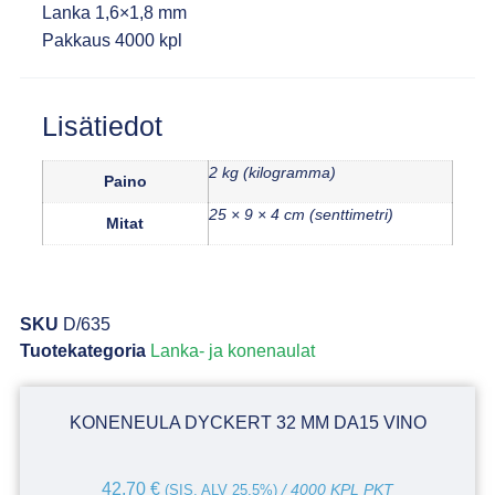
Lanka 1,6×1,8 mm
Pakkaus 4000 kpl
Lisätiedot
2 kg (kilogramma)
Paino
25 × 9 × 4 cm (senttimetri)
Mitat
SKU
D/635
Tuotekategoria
Lanka- ja konenaulat
KONENEULA DYCKERT 32 MM DA15 VINO
42,70
€
(SIS. ALV 25,5%)
/ 4000 KPL PKT