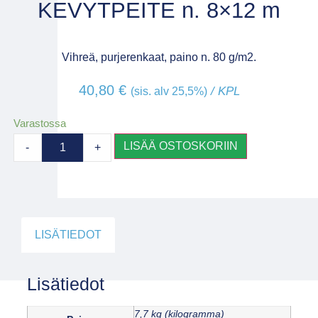
KEVYTPEITE n. 8×12 m
Vihreä, purjerenkaat, paino n. 80 g/m2.
40,80
€
/ KPL
(sis. alv 25,5%)
Varastossa
LISÄÄ OSTOSKORIIN
-
+
LISÄTIEDOT
Lisätiedot
7,7 kg (kilogramma)