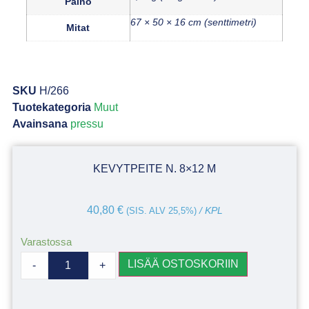
Paino
67 × 50 × 16 cm (senttimetri)
Mitat
SKU
H/266
Tuotekategoria
Muut
Avainsana
pressu
KEVYTPEITE N. 8×12 M
40,80
€
(SIS. ALV 25,5%)
/ KPL
Varastossa
LISÄÄ OSTOSKORIIN
-
+