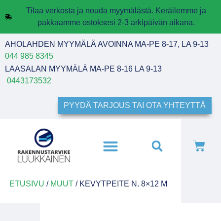
Tilaa verkosta ja nouda myymälästä. Keräilemme ja
pakkaamme ostoksesi 2-3 arkipäivän aikana.
AHOLAHDEN MYYMÄLÄ AVOINNA MA-PE 8-17, LA 9-13
044 985 8345
LAASALAN MYYMÄLÄ MA-PE 8-16 LA 9-13
0443173532
PYYDÄ TARJOUS TAI OTA YHTEYTTÄ
ETUSIVU
/
MUUT
/ KEVYTPEITE N. 8×12 M