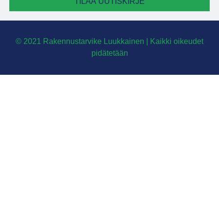
TILAA UUTISKIRJE
© 2021 Rakennustarvike Luukkainen | Kaikki oikeudet
pidätetään