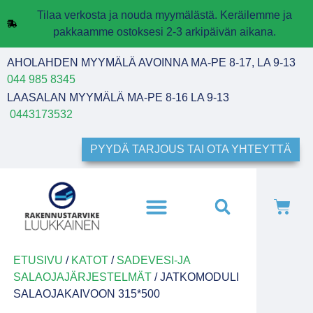
Tilaa verkosta ja nouda myymälästä. Keräilemme ja
pakkaamme ostoksesi 2-3 arkipäivän aikana.
AHOLAHDEN MYYMÄLÄ AVOINNA MA-PE 8-17, LA 9-13
044 985 8345
LAASALAN MYYMÄLÄ MA-PE 8-16 LA 9-13
0443173532
PYYDÄ TARJOUS TAI OTA YHTEYTTÄ
ETUSIVU
/
KATOT
/
SADEVESI-JA
SALAOJAJÄRJESTELMÄT
/ JATKOMODULI
SALAOJAKAIVOON 315*500