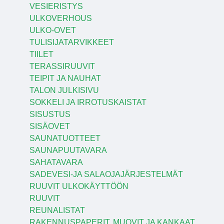
VESIERISTYS
ULKOVERHOUS
ULKO-OVET
TULISIJATARVIKKEET
TIILET
TERASSIRUUVIT
TEIPIT JA NAUHAT
TALON JULKISIVU
SOKKELI JA IRROTUSKAISTAT
SISUSTUS
SISÄOVET
SAUNATUOTTEET
SAUNAPUUTAVARA
SAHATAVARA
SADEVESI-JA SALAOJAJÄRJESTELMÄT
RUUVIT ULKOKÄYTTÖÖN
RUUVIT
REUNALISTAT
RAKENNUSPAPERIT, MUOVIT JA KANKAAT