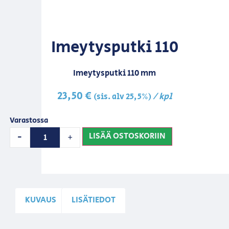
Imeytysputki 110
Imeytysputki 110 mm
23,50
€
/ kpl
(sis. alv 25,5%)
Varastossa
LISÄÄ OSTOSKORIIN
-
+
KUVAUS
LISÄTIEDOT