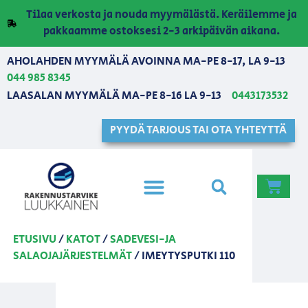
Tilaa verkosta ja nouda myymälästä. Keräilemme ja
pakkaamme ostoksesi 2-3 arkipäivän aikana.
AHOLAHDEN MYYMÄLÄ AVOINNA MA-PE 8-17, LA 9-13
044 985 8345
LAASALAN MYYMÄLÄ MA-PE 8-16 LA 9-13
0443173532
PYYDÄ TARJOUS TAI OTA YHTEYTTÄ
ETUSIVU
/
KATOT
/
SADEVESI-JA
SALAOJAJÄRJESTELMÄT
/ IMEYTYSPUTKI 110