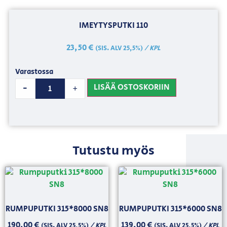
IMEYTYSPUTKI 110
23,50
€
/ KPL
(SIS. ALV 25,5%)
Varastossa
LISÄÄ OSTOSKORIIN
-
+
Tutustu myös
RUMPUPUTKI 315*8000 SN8
RUMPUPUTKI 315*6000 SN8
190,00
€
139,00
€
/ KPL
/ KPL
(SIS. ALV 25,5%)
(SIS. ALV 25,5%)