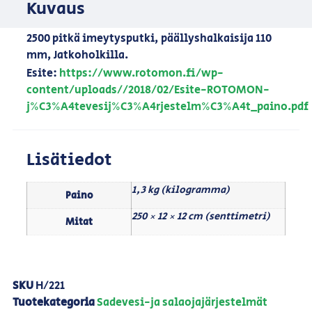
Kuvaus
2500 pitkä imeytysputki, päällyshalkaisija 110
mm, Jatkoholkilla.
Esite:
https://www.rotomon.fi/wp-
content/uploads//2018/02/Esite-ROTOMON-
j%C3%A4tevesij%C3%A4rjestelm%C3%A4t_paino.pdf
Lisätiedot
1,3 kg (kilogramma)
Paino
250 × 12 × 12 cm (senttimetri)
Mitat
SKU
H/221
Tuotekategoria
Sadevesi-ja salaojajärjestelmät