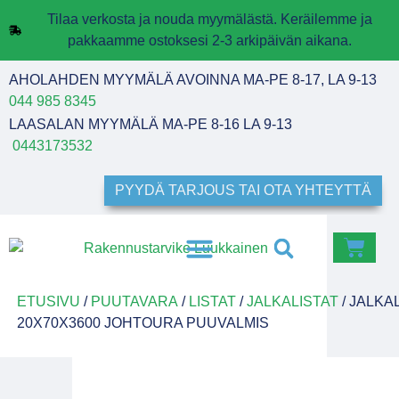
Tilaa verkosta ja nouda myymälästä. Keräilemme ja
pakkaamme ostoksesi 2-3 arkipäivän aikana.
AHOLAHDEN MYYMÄLÄ AVOINNA MA-PE 8-17, LA 9-13
044 985 8345
LAASALAN MYYMÄLÄ MA-PE 8-16 LA 9-13
0443173532
PYYDÄ TARJOUS TAI OTA YHTEYTTÄ
ETUSIVU
/
PUUTAVARA
/
LISTAT
/
JALKALISTAT
/ JALKA
20X70X3600 JOHTOURA PUUVALMIS