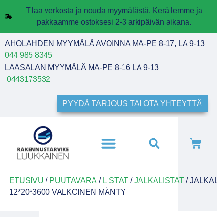
Tilaa verkosta ja nouda myymälästä. Keräilemme ja
pakkaamme ostoksesi 2-3 arkipäivän aikana.
AHOLAHDEN MYYMÄLÄ AVOINNA MA-PE 8-17, LA 9-13
044 985 8345
LAASALAN MYYMÄLÄ MA-PE 8-16 LA 9-13
0443173532
PYYDÄ TARJOUS TAI OTA YHTEYTTÄ
ETUSIVU
/
PUUTAVARA
/
LISTAT
/
JALKALISTAT
/ JALKA
12*20*3600 VALKOINEN MÄNTY