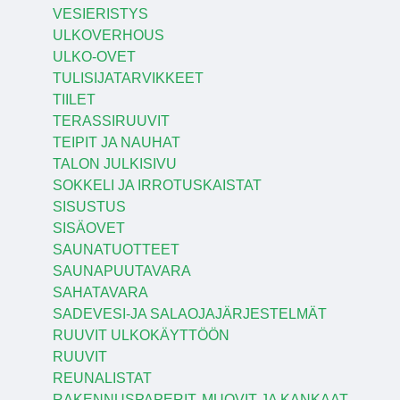
VESIERISTYS
ULKOVERHOUS
ULKO-OVET
TULISIJATARVIKKEET
TIILET
TERASSIRUUVIT
TEIPIT JA NAUHAT
TALON JULKISIVU
SOKKELI JA IRROTUSKAISTAT
SISUSTUS
SISÄOVET
SAUNATUOTTEET
SAUNAPUUTAVARA
SAHATAVARA
SADEVESI-JA SALAOJAJÄRJESTELMÄT
RUUVIT ULKOKÄYTTÖÖN
RUUVIT
REUNALISTAT
RAKENNUSPAPERIT, MUOVIT JA KANKAAT