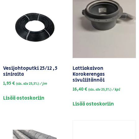
Vesijohtoputki 25/12 ,5
Lattiakaivon
siniraita
Korokerengas
sivuliitännöi
1,95
€
/ jm
(sis. alv 25,5%)
16,40
€
/ kpl
(sis. alv 25,5%)
Lisää ostoskoriin
Lisää ostoskoriin