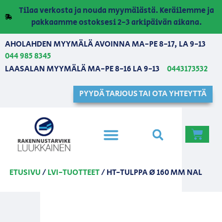
Tilaa verkosta ja nouda myymälästä. Keräilemme ja
pakkaamme ostoksesi 2-3 arkipäivän aikana.
AHOLAHDEN MYYMÄLÄ AVOINNA MA-PE 8-17, LA 9-13
044 985 8345
LAASALAN MYYMÄLÄ MA-PE 8-16 LA 9-13
0443173532
PYYDÄ TARJOUS TAI OTA YHTEYTTÄ
ETUSIVU
/
LVI-TUOTTEET
/ HT-TULPPA Ø 160 MM NAL