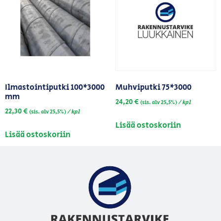
Ilmastointiputki 100*3000
Muhviputki 75*3000
mm
24,20
€
/ kpl
(sis. alv 25,5%)
22,30
€
/ kpl
(sis. alv 25,5%)
Lisää ostoskoriin
Lisää ostoskoriin