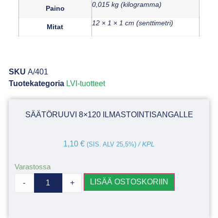
0,015 kg (kilogramma)
Paino
12 × 1 × 1 cm (senttimetri)
Mitat
SKU
A/401
Tuotekategoria
LVI-tuotteet
SÄÄTÖRUUVI 8×120 ILMASTOINTISANGALLE
1,10
€
(SIS. ALV 25,5%)
/ KPL
Varastossa
LISÄÄ OSTOSKORIIN
-
+