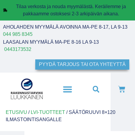
Tilaa verkosta ja nouda myymälästä. Keräilemme ja
pakkaamme ostoksesi 2-3 arkipäivän aikana.
AHOLAHDEN MYYMÄLÄ AVOINNA MA-PE 8-17, LA 9-13
044 985 8345
LAASALAN MYYMÄLÄ MA-PE 8-16 LA 9-13
0443173532
PYYDÄ TARJOUS TAI OTA YHTEYTTÄ
ETUSIVU
/
LVI-TUOTTEET
/ SÄÄTÖRUUVI 8×120
ILMASTOINTISANGALLE