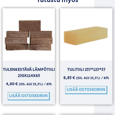
Tutustu myös
TULENKESTÄVÄ LÄMPÖTIILI
TULITIILI 257*123*57
230X114X65
8,85
€
/ KPL
(SIS. ALV 25,5%)
4,60
€
/ KPL
(SIS. ALV 25,5%)
LISÄÄ OSTOSKORIIN
LISÄÄ OSTOSKORIIN