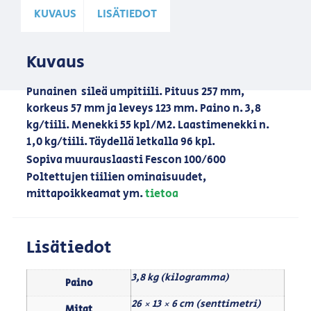
KUVAUS
LISÄTIEDOT
Kuvaus
Punainen sileä umpitiili. Pituus 257 mm,
korkeus 57 mm ja leveys 123 mm. Paino n. 3,8
kg/tiili. Menekki 55 kpl/M2. Laastimenekki n.
1,0 kg/tiili. Täydellä letkalla 96 kpl.
Sopiva muurauslaasti Fescon 100/600
Poltettujen tiilien ominaisuudet,
mittapoikkeamat ym.
tietoa
Lisätiedot
3,8 kg (kilogramma)
Paino
26 × 13 × 6 cm (senttimetri)
Mitat