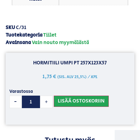
SKU
C/31
Tuotekategoria
Tiilet
Avainsana
Vain nouto myymälästä
HORMITIILI UMPI PT 257X123X57
1,75
€
/ KPL
(SIS. ALV 25,5%)
Varastossa
LISÄÄ OSTOSKORIIN
-
+