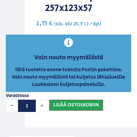
257x123x57
1,75
€
/ kpl
(sis. alv 25,5%)
Vain nouto myymälästä
Tätä tuotetta emme toimita Postin pakettina.
Vain nouto myymälästä tai kuljetus lähialueille
Luukkaisen kuljetuspalvelulla.
Varastossa
LISÄÄ OSTOSKORIIN
-
+