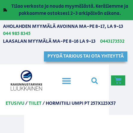
Tilaa verkosta ja nouda myymälästä. Keräilemme ja
pakkaamme ostoksesi 2-3 arkipäivän aikana.
AHOLAHDEN MYYMÄLÄ AVOINNA MA-PE 8-17, LA 9-13
044 985 8345
LAASALAN MYYMÄLÄ MA-PE 8-16 LA 9-13
0443173532
PYYDÄ TARJOUS TAI OTA YHTEYTTÄ
ETUSIVU
/
TIILET
/ HORMITIILI UMPI PT 257X123X57