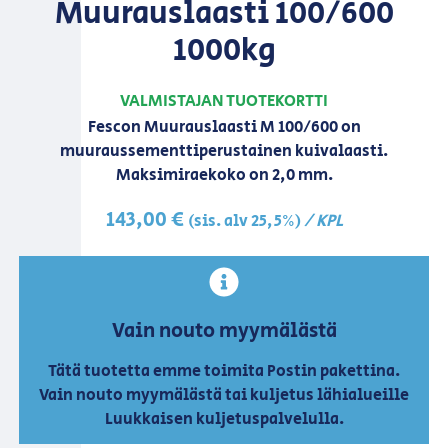
Muurauslaasti 100/600
1000kg
VALMISTAJAN TUOTEKORTTI
Fescon Muurauslaasti M 100/600 on
muuraussementtiperustainen kuivalaasti.
Maksimiraekoko on 2,0 mm.
143,00
€
/ KPL
(sis. alv 25,5%)
Vain nouto myymälästä
Tätä tuotetta emme toimita Postin pakettina.
Vain nouto myymälästä tai kuljetus lähialueille
Luukkaisen kuljetuspalvelulla.