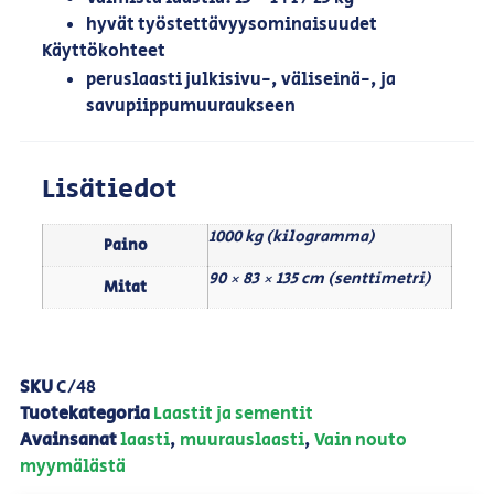
hyvät työstettävyysominaisuudet
Käyttökohteet
peruslaasti julkisivu-, väliseinä-, ja
savupiippumuuraukseen
Lisätiedot
1000 kg (kilogramma)
Paino
90 × 83 × 135 cm (senttimetri)
Mitat
SKU
C/48
Tuotekategoria
Laastit ja sementit
Avainsanat
laasti
,
muurauslaasti
,
Vain nouto
myymälästä