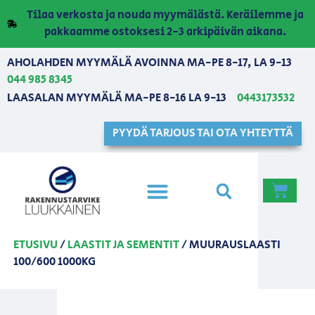
Tilaa verkosta ja nouda myymälästä. Keräilemme ja
pakkaamme ostoksesi 2-3 arkipäivän aikana.
AHOLAHDEN MYYMÄLÄ AVOINNA MA-PE 8-17, LA 9-13
044 985 8345
LAASALAN MYYMÄLÄ MA-PE 8-16 LA 9-13
0443173532
PYYDÄ TARJOUS TAI OTA YHTEYTTÄ
ETUSIVU
/
LAASTIT JA SEMENTIT
/ MUURAUSLAASTI
100/600 1000KG