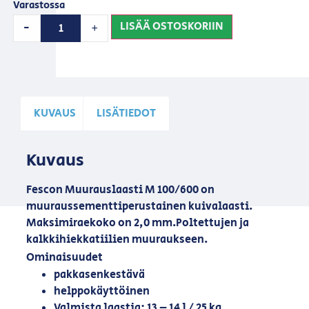
Varastossa
LISÄÄ OSTOSKORIIN
-
+
KUVAUS
LISÄTIEDOT
Kuvaus
Fescon Muurauslaasti M 100/600 on
muuraussementtiperustainen kuivalaasti.
Maksimiraekoko on 2,0 mm.Poltettujen ja
kalkkihiekkatiilien muuraukseen.
Ominaisuudet
pakkasenkestävä
helppokäyttöinen
Valmista laastia: 13 – 14 l / 25 kg