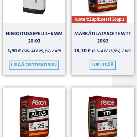
Tuote tilapäisesti loppu
HIEKOITUSSEPELI 3-6MM
MÄRKÄTILATASOITE WTT
20 KG
20KG
5,90
€
18,30
€
/ KPL
/ KPL
(SIS. ALV 25,5%)
(SIS. ALV 25,5%)
LISÄÄ OSTOSKORIIN
LUE LISÄÄ