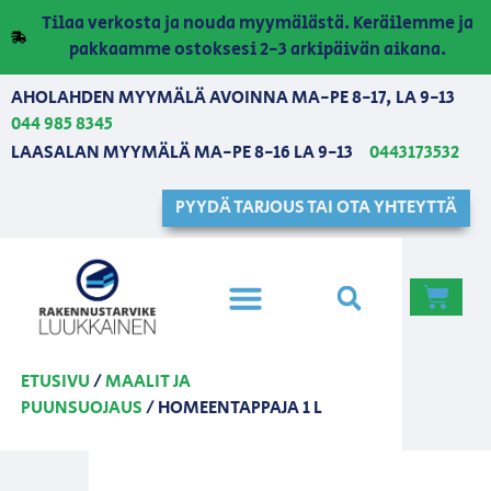
Tilaa verkosta ja nouda myymälästä. Keräilemme ja
pakkaamme ostoksesi 2-3 arkipäivän aikana.
AHOLAHDEN MYYMÄLÄ AVOINNA MA-PE 8-17, LA 9-13
044 985 8345
LAASALAN MYYMÄLÄ MA-PE 8-16 LA 9-13
0443173532
PYYDÄ TARJOUS TAI OTA YHTEYTTÄ
ETUSIVU
/
MAALIT JA
PUUNSUOJAUS
/ HOMEENTAPPAJA 1 L