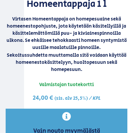
Homeentappaja 1 l
Virtasen Homeentappaja on homepesuaine sekä
homeenestopohjuste, jota käytetään käsitellyillä ja
käsittelemättömillä puu- ja kiviainespinnoilla
ulkona. Se ehkäisee tehokkaasti homeen syntymistä
uusille maalatuille pinnoille.
Sekoitussuhdetta muuttamalla sitä voidaan käyttää
homeenestokäsittelyyn, huoltopesuun sekä
homepesuun.
Valmistajan tuotekortti
24,00
€
/ KPL
(sis. alv 25,5%)
Vain nouto myymälästä