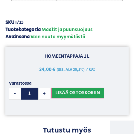
SKU
I/15
Tuotekategoria
Maalit ja puunsuojaus
Avainsana
Vain nouto myymälästä
HOMEENTAPPAJA 1 L
24,00
€
/ KPL
(SIS. ALV 25,5%)
Varastossa
LISÄÄ OSTOSKORIIN
-
+
Tutustu myös