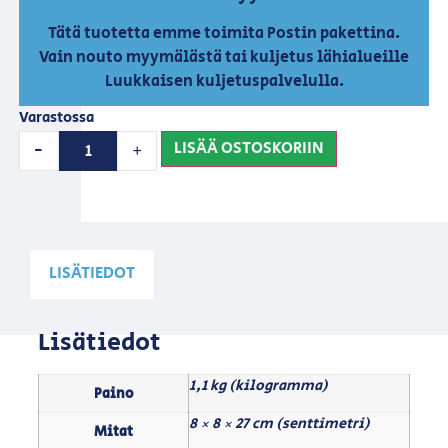
Tätä tuotetta emme toimita Postin pakettina.
Vain nouto myymälästä tai kuljetus lähialueille
Luukkaisen kuljetuspalvelulla.
Varastossa
LISÄÄ OSTOSKORIIN
-
+
LISÄTIEDOT
Lisätiedot
1,1 kg (kilogramma)
Paino
8 × 8 × 27 cm (senttimetri)
Mitat