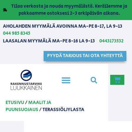
Tilaa verkosta ja nouda myymälästä. Keräilemme ja
pakkaamme ostoksesi 2-3 arkipäivän aikana.
AHOLAHDEN MYYMÄLÄ AVOINNA MA-PE 8-17, LA 9-13
044 985 8345
LAASALAN MYYMÄLÄ MA-PE 8-16 LA 9-13
0443173532
PYYDÄ TARJOUS TAI OTA YHTEYTTÄ
ETUSIVU
/
MAALIT JA
PUUNSUOJAUS
/ TERASSIÖLJYLASTA