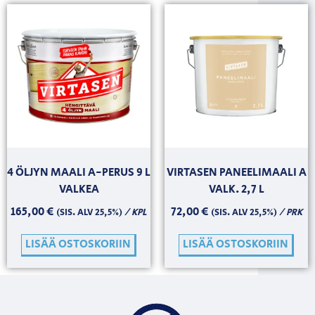
4 ÖLJYN MAALI A-PERUS 9 L
VIRTASEN PANEELIMAALI A
VALKEA
VALK. 2,7 L
165,00
€
72,00
€
/ KPL
/ PRK
(SIS. ALV 25,5%)
(SIS. ALV 25,5%)
LISÄÄ OSTOSKORIIN
LISÄÄ OSTOSKORIIN