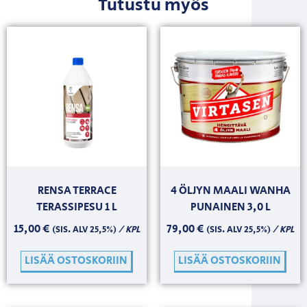
Tutustu myös
RENSA TERRACE
4 ÖLJYN MAALI WANHA
TERASSIPESU 1 L
PUNAINEN 3,0 L
15,00
€
79,00
€
/ KPL
/ KPL
(SIS. ALV 25,5%)
(SIS. ALV 25,5%)
LISÄÄ OSTOSKORIIN
LISÄÄ OSTOSKORIIN