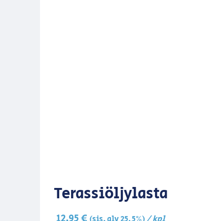
Terassiöljylasta
12,95
€
/ kpl
(sis. alv 25,5%)