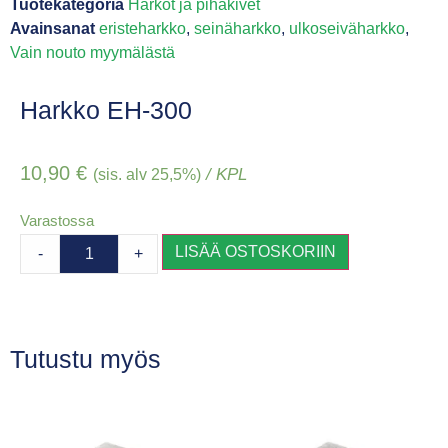
Tuotekategoria
Harkot ja pihakivet
Avainsanat
eristeharkko
,
seinäharkko
,
ulkoseiväharkko
,
Vain nouto myymälästä
Harkko EH-300
10,90
€
/ KPL
(sis. alv 25,5%)
Varastossa
LISÄÄ OSTOSKORIIN
-
+
Tutustu myös