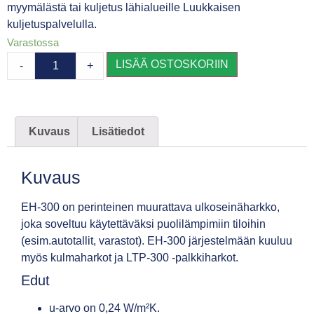
myymälästä tai kuljetus lähialueille Luukkaisen
kuljetuspalvelulla.
Varastossa
LISÄÄ OSTOSKORIIN
-
+
Kuvaus
Lisätiedot
Kuvaus
EH-300 on perinteinen muurattava ulkoseinäharkko,
joka soveltuu käytettäväksi puolilämpimiin tiloihin
(esim.autotallit, varastot). EH-300 järjestelmään kuuluu
myös kulmaharkot ja LTP-300 -palkkiharkot.
Edut
u-arvo on 0,24 W/m²K.