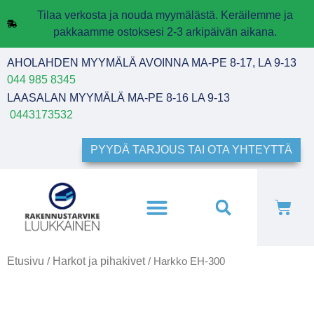
Tilaa verkosta ja nouda myymälästä. Keräilemme ja
pakkaamme ostoksesi 2-3 arkipäivän aikana.
AHOLAHDEN MYYMÄLÄ AVOINNA MA-PE 8-17, LA 9-13
044 985 8345
LAASALAN MYYMÄLÄ MA-PE 8-16 LA 9-13
0443173532
PYYDÄ TARJOUS TAI OTA YHTEYTTÄ
Etusivu
Harkot ja pihakivet
/
/ Harkko EH-300