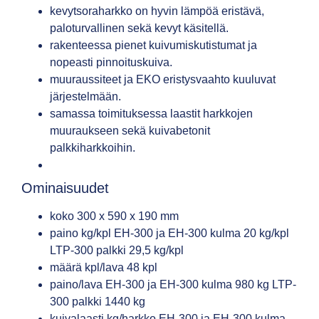
kevytsoraharkko on hyvin lämpöä eristävä,
paloturvallinen sekä kevyt käsitellä.
rakenteessa pienet kuivumiskutistumat ja
nopeasti pinnoituskuiva.
muuraussiteet ja EKO eristysvaahto kuuluvat
järjestelmään.
samassa toimituksessa laastit harkkojen
muuraukseen sekä kuivabetonit
palkkiharkkoihin.
Ominaisuudet
koko 300 x 590 x 190 mm
paino kg/kpl EH-300 ja EH-300 kulma 20 kg/kpl
LTP-300 palkki 29,5 kg/kpl
määrä kpl/lava 48 kpl
paino/lava EH-300 ja EH-300 kulma 980 kg LTP-
300 palkki 1440 kg
kuivalaasti kg/harkko EH-300 ja EH-300 kulma