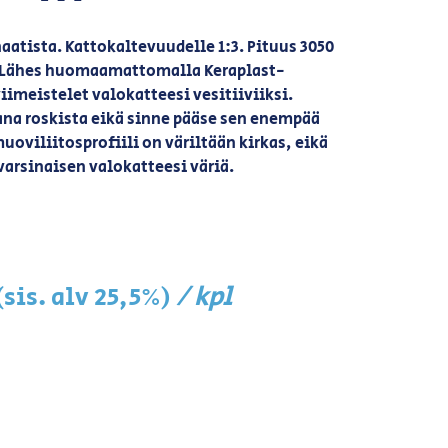
atista. Kattokaltevuudelle 1:3. Pituus 3050
. Lähes huomaamattomalla Keraplast-
viimeistelet valokatteesi vesitiiviiksi.
na roskista eikä sinne pääse sen enempää
uoviliitosprofiili on väriltään kirkas, eikä
arsinaisen valokatteesi väriä.
/ kpl
(sis. alv 25,5%)