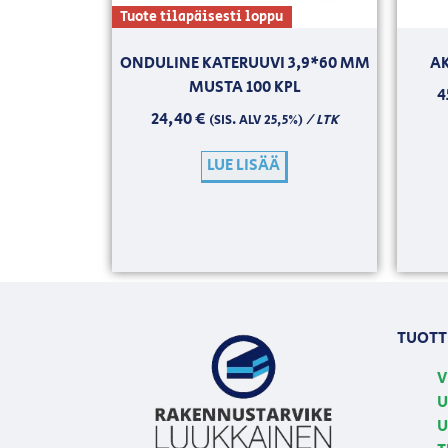
Tuote tilapäisesti loppu
ONDULINE KATERUUVI 3,9*60 MM
AK
MUSTA 100 KPL
4
24,40
€
/ LTK
(SIS. ALV 25,5%)
LUE LISÄÄ
TUOTT
V
U
U