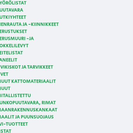
YÖRÖLISTAT
UUTAVARA
UTKIYHTEET
IENRAUTA JA -KIINNIKKEET
ERUSTUKSET
ERUSMUURI -JA
OKKELILEVYT
EITELISTAT
ANEELIT
VIKISKOT JA TARVIKKEET
VET
UUT KATTOMATERIAALIT
MUUT
ITALLISTETTU
UNKOPUUTAVARA, RIMAT
AANRAKENNUSKANKAAT
AALIT JA PUUNSUOJAUS
VI-TUOTTEET
ISTAT