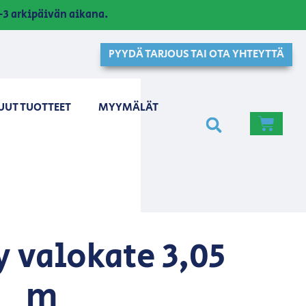
3 arkipäivän aikana.
PYYDÄ TARJOUS TAI OTA YHTEYTTÄ
UUT TUOTTEET
MYYMÄLÄT
y valokate 3,05
m