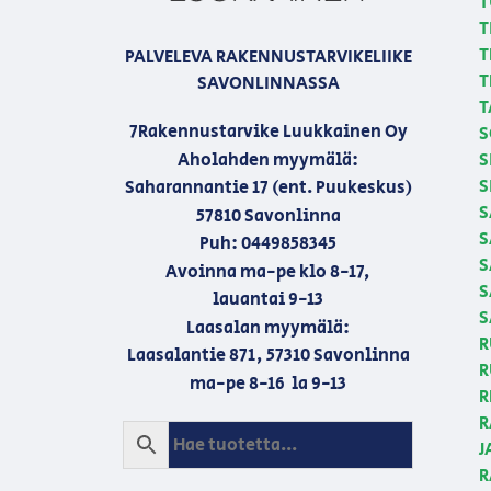
T
T
T
PALVELEVA RAKENNUSTARVIKELIIKE
T
SAVONLINNASSA
T
7Rakennustarvike Luukkainen Oy
S
Aholahden myymälä:
S
S
Saharannantie 17 (ent. Puukeskus)
S
57810 Savonlinna
S
Puh: 0449858345
S
Avoinna ma-pe klo 8-17,
S
lauantai 9-13
S
Laasalan myymälä:
R
Laasalantie 871, 57310 Savonlinna
R
ma-pe 8-16 la 9-13
R
R
J
R