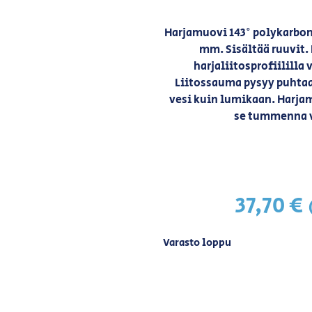
Harjamuovi 143° polykarbona
mm. Sisältää ruuvit
harjaliitosprofiililla 
Liitossauma pysyy puhtaa
vesi kuin lumikaan. Harjam
se tummenna v
37,70
€
Varasto loppu