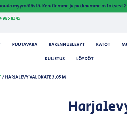
a nouda myymälästä. Keräilemme ja pakkaamme ostoksesi 2-
4 985 8345
T
PUUTAVARA
RAKENNUSLEVYT
KATOT
M
KULJETUS
LÖYDÖT
T
/ HARJALEVY VALOKATE 3,05 M
Harjalev