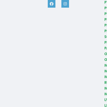
P
P
P
P
P
P
S
P
P
O
O
M
M
R
M
M
L
L