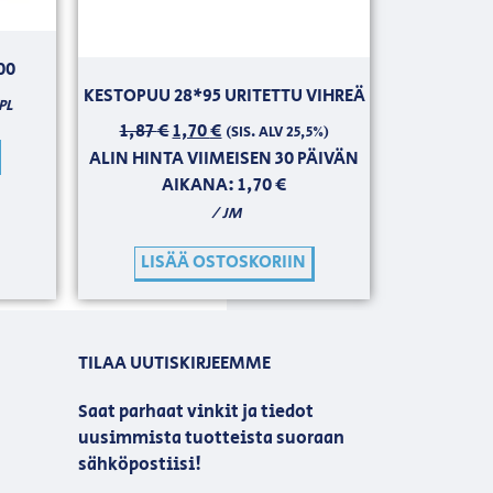
00
KESTOPUU 28*95 URITETTU VIHREÄ
PL
1,87
€
1,70
€
(SIS. ALV 25,5%)
ALIN HINTA VIIMEISEN 30 PÄIVÄN
AIKANA:
1,70
€
/ JM
LISÄÄ OSTOSKORIIN
TILAA UUTISKIRJEEMME
Saat parhaat vinkit ja tiedot
uusimmista tuotteista suoraan
sähköpostiisi!