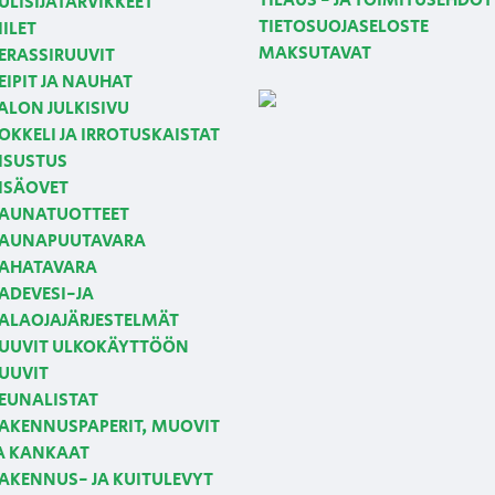
TILAUS - JA TOIMITUSEHDOT
ULISIJATARVIKKEET
TIETOSUOJASELOSTE
IILET
MAKSUTAVAT
ERASSIRUUVIT
EIPIT JA NAUHAT
ALON JULKISIVU
OKKELI JA IRROTUSKAISTAT
ISUSTUS
ISÄOVET
AUNATUOTTEET
AUNAPUUTAVARA
AHATAVARA
ADEVESI-JA
ALAOJAJÄRJESTELMÄT
UUVIT ULKOKÄYTTÖÖN
UUVIT
EUNALISTAT
AKENNUSPAPERIT, MUOVIT
A KANKAAT
AKENNUS- JA KUITULEVYT