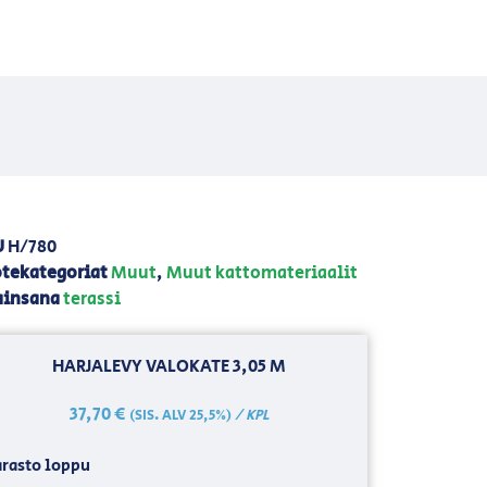
U
H/780
tekategoriat
Muut
,
Muut kattomateriaalit
ainsana
terassi
HARJALEVY VALOKATE 3,05 M
37,70
€
/ KPL
(SIS. ALV 25,5%)
rasto loppu