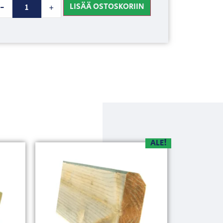
LISÄÄ OSTOSKORIIN
-
+
ALE!