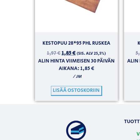
KESTOPUU 28*95 PHL RUSKEA
1,97
€
1,85
€
5
(SIS. ALV 25,5%)
ALIN HINTA VIIMEISEN 30 PÄIVÄN
ALIN 
AIKANA:
1,85
€
/ JM
LISÄÄ OSTOSKORIIN
TUOTT
V