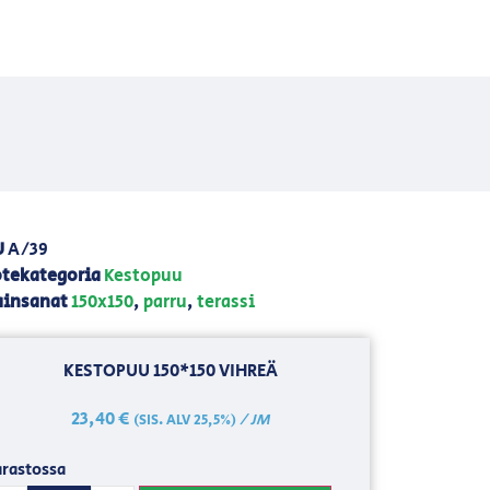
U
A/39
tekategoria
Kestopuu
insanat
150x150
,
parru
,
terassi
KESTOPUU 150*150 VIHREÄ
23,40
€
/ JM
(SIS. ALV 25,5%)
rastossa