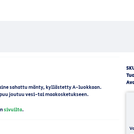
SK
Tuo
Ava
ine sahattu mänty, kyllästetty A-luokkaan.
 puu joutuu vesi-tai maakosketukseen.
un
sivuilta
.
Va