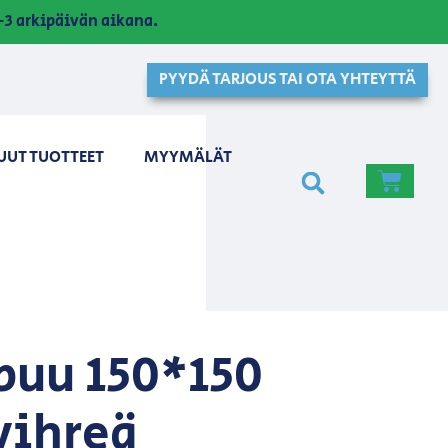
3 arkipäivän aikana.
PYYDÄ TARJOUS TAI OTA YHTEYTTÄ
UUT TUOTTEET
MYYMÄLÄT
puu 150*150
vihreä