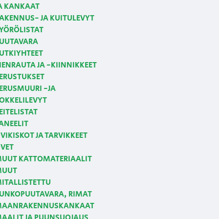
A KANKAAT
AKENNUS- JA KUITULEVYT
YÖRÖLISTAT
UUTAVARA
UTKIYHTEET
IENRAUTA JA -KIINNIKKEET
ERUSTUKSET
ERUSMUURI -JA
OKKELILEVYT
EITELISTAT
ANEELIT
VIKISKOT JA TARVIKKEET
VET
UUT KATTOMATERIAALIT
MUUT
ITALLISTETTU
UNKOPUUTAVARA, RIMAT
AANRAKENNUSKANKAAT
AALIT JA PUUNSUOJAUS