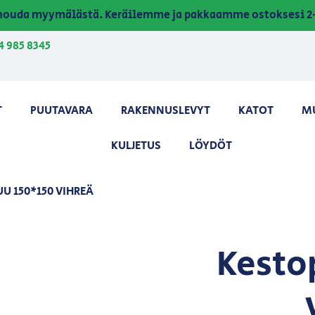
a nouda myymälästä. Keräilemme ja pakkaamme ostoksesi 2-
4 985 8345
T
PUUTAVARA
RAKENNUSLEVYT
KATOT
M
KULJETUS
LÖYDÖT
U 150*150 VIHREÄ
Kesto