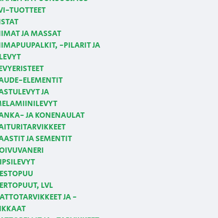
VI-TUOTTEET
ISTAT
IIMAT JA MASSAT
IIMAPUUPALKIT, -PILARIT JA
LEVYT
EVYERISTEET
AUDE-ELEMENTIT
ASTULEVYT JA
ELAMIINILEVYT
ANKA- JA KONENAULAT
AITURITARVIKKEET
AASTIT JA SEMENTIT
OIVUVANERI
IPSILEVYT
ESTOPUU
ERTOPUUT, LVL
ATTOTARVIKKEET JA -
IKKAAT