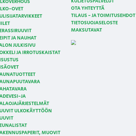
KULJETUSPALVELUT
LKOVERHOUS
OTA YHTEYTTÄ
LKO-OVET
TILAUS - JA TOIMITUSEHDOT
ULISIJATARVIKKEET
TIETOSUOJASELOSTE
IILET
MAKSUTAVAT
ERASSIRUUVIT
EIPIT JA NAUHAT
ALON JULKISIVU
OKKELI JA IRROTUSKAISTAT
ISUSTUS
ISÄOVET
AUNATUOTTEET
AUNAPUUTAVARA
AHATAVARA
ADEVESI-JA
ALAOJAJÄRJESTELMÄT
UUVIT ULKOKÄYTTÖÖN
UUVIT
EUNALISTAT
AKENNUSPAPERIT, MUOVIT