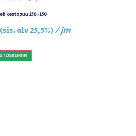
reä kestopuu 150×150
/ jm
(sis. alv 25,5%)
OSTOSKORIIN