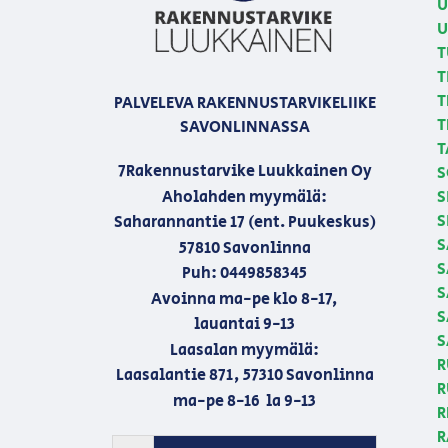
U
U
T
T
T
PALVELEVA RAKENNUSTARVIKELIIKE
T
SAVONLINNASSA
T
7Rakennustarvike Luukkainen Oy
S
Aholahden myymälä:
S
S
Saharannantie 17 (ent. Puukeskus)
S
57810 Savonlinna
S
Puh: 0449858345
S
Avoinna ma-pe klo 8-17,
S
lauantai 9-13
S
Laasalan myymälä:
R
Laasalantie 871, 57310 Savonlinna
R
ma-pe 8-16 la 9-13
R
R