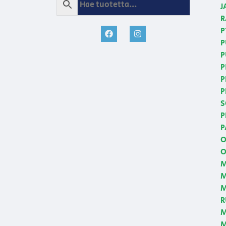
J
R
P
P
P
P
P
P
S
P
P
O
O
M
M
R
M
M