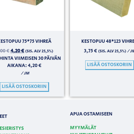
KESTOPUU 75*75 VIHREÄ
KESTOPUU 48*123 VIHR
,00
€
4,20
€
3,75
€
/ J
(SIS. ALV 25,5%)
(SIS. ALV 25,5%)
HINTA VIIMEISEN 30 PÄIVÄN
LISÄÄ OSTOSKORIIN
AIKANA:
4,20
€
/ JM
LISÄÄ OSTOSKORIIN
APUA OSTAMISEEN
EET
MYYMÄLÄT
ESIERISTYS