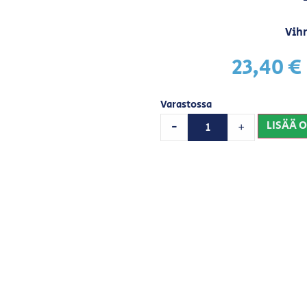
Vih
23,40
€
Varastossa
LISÄÄ 
-
+