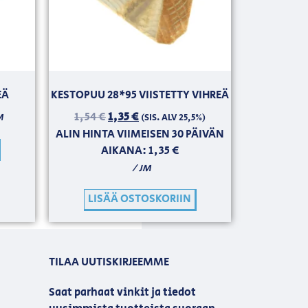
EÄ
KESTOPUU 28*95 VIISTETTY VIHREÄ
1,54
€
1,35
€
M
(SIS. ALV 25,5%)
ALIN HINTA VIIMEISEN 30 PÄIVÄN
AIKANA:
1,35
€
/ JM
LISÄÄ OSTOSKORIIN
TILAA UUTISKIRJEEMME
Saat parhaat vinkit ja tiedot