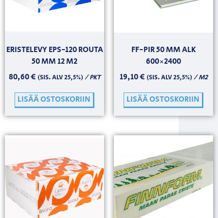
ERISTELEVY EPS-120 ROUTA
FF-PIR 50 MM ALK
50 MM 12 M2
600×2400
80,60
€
19,10
€
/ PKT
/ M2
(SIS. ALV 25,5%)
(SIS. ALV 25,5%)
LISÄÄ OSTOSKORIIN
LISÄÄ OSTOSKORIIN