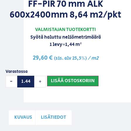
FF-PIR 70 mm ALK
600x2400mm 8,64 m2/pkt
VALMISTAJAN TUOTEKORTTI
Syötä haluttu neliömetrimäärä
1 levy=1,44 m²
29,60
€
/ m2
(sis. alv 25,5%)
Varastossa
LISÄÄ OSTOSKORIIN
-
+
KUVAUS
LISÄTIEDOT