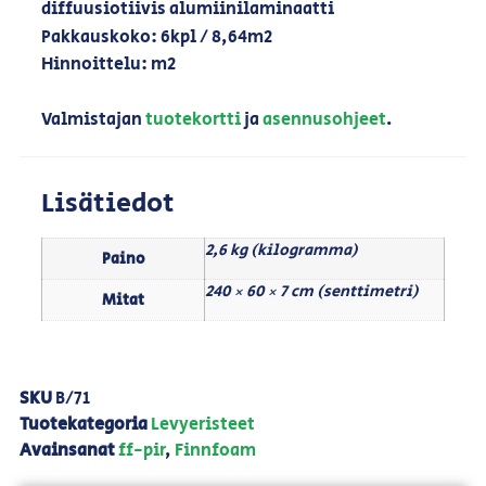
diffuusiotiivis alumiinilaminaatti
Pakkauskoko: 6kpl / 8,64m2
Hinnoittelu: m2
Valmistajan
tuotekortti
ja
asennusohjeet
.
Lisätiedot
2,6 kg (kilogramma)
Paino
240 × 60 × 7 cm (senttimetri)
Mitat
SKU
B/71
Tuotekategoria
Levyeristeet
Avainsanat
ff-pir
,
Finnfoam