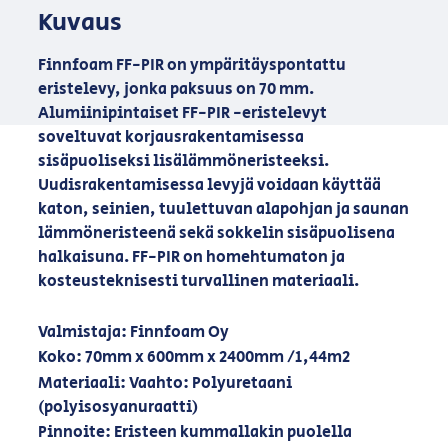
Kuvaus
Finnfoam FF-PIR on ympäritäyspontattu
eristelevy, jonka paksuus on 70 mm.
Alumiinipintaiset FF-PIR -eristelevyt
soveltuvat korjausrakentamisessa
sisäpuoliseksi lisälämmöneristeeksi.
Uudisrakentamisessa levyjä voidaan käyttää
katon, seinien, tuulettuvan alapohjan ja saunan
lämmöneristeenä sekä sokkelin sisäpuolisena
halkaisuna. FF-PIR on homehtumaton ja
kosteusteknisesti turvallinen materiaali.
Valmistaja: Finnfoam Oy
Koko: 70mm x 600mm x 2400mm /1,44m2
Materiaali: Vaahto: Polyuretaani
(polyisosyanuraatti)
Pinnoite: Eristeen kummallakin puolella