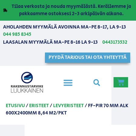
Tilaa verkosta ja nouda myymälästä. Keräilemme ja
pakkaamme ostoksesi 2-3 arkipäivän aikana.
AHOLAHDEN MYYMÄLÄ AVOINNA MA-PE 8-17, LA 9-13
044 985 8345
LAASALAN MYYMÄLÄ MA-PE 8-16 LA 9-13
0443173532
PYYDÄ TARJOUS TAI OTA YHTEYTTÄ
ETUSIVU
/
ERISTEET
/
LEVYERISTEET
/ FF-PIR 70 MM ALK
600X2400MM 8,64 M2/PKT