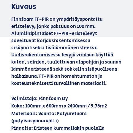
Kuvaus
Finnfoam FF-PIR on ympäritäyspontattu
eristelevy, jonka paksuus on 100 mm.
Alumiinipintaiset FF-PIR -eristelevyt
soveltuvat korjausrakentamisessa
sisäpuoliseksi lisälämmöneristeeksi.
Uudisrakentamisessa levyjä voidaan käyttää
katon, seinien, tuulettuvan alapohjan ja saunan
lämmöneristeenä sekä sokkelin sisäpuolisena
halkaisuna. FF-PIR on homehtumaton ja
kosteusteknisesti turvallinen materiaali.
Valmistaja: Finnfoam Oy
Koko: 100mm x 600mm x 2400mm / 5,76m2
Materiaali: Vaahto: Polyuretaani
(polyisosyanuraatti)
Pinnoite: Eristeen kummallakin puolella