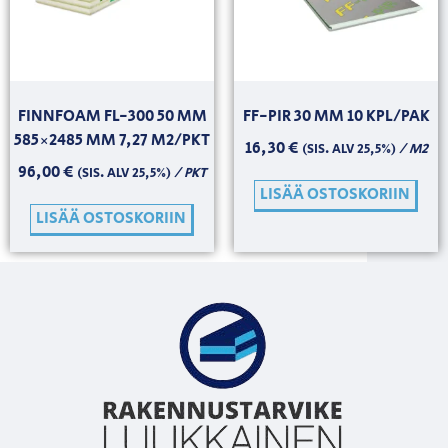
FINNFOAM FL-300 50 MM
FF-PIR 30 MM 10 KPL/PAK
585×2485 MM 7,27 M2/PKT
16,30
€
/ M2
(SIS. ALV 25,5%)
96,00
€
/ PKT
(SIS. ALV 25,5%)
LISÄÄ OSTOSKORIIN
LISÄÄ OSTOSKORIIN