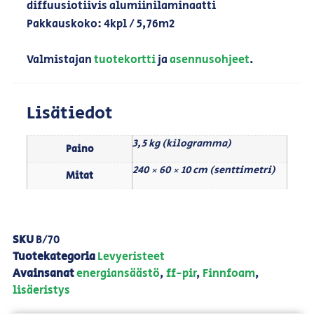
diffuusiotiivis alumiinilaminaatti
Pakkauskoko: 4kpl / 5,76m2
Valmistajan
tuotekortti
ja
asennusohjeet
.
Lisätiedot
3,5 kg (kilogramma)
Paino
240 × 60 × 10 cm (senttimetri)
Mitat
SKU
B/70
Tuotekategoria
Levyeristeet
Avainsanat
energiansäästö
,
ff-pir
,
Finnfoam
,
lisäeristys