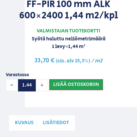
FF-PIR 100 mm ALK
600×2400 1,44 m2/kpl
VALMISTAJAN TUOTEKORTTI
Syötä haluttu neliömetrimäärä
1 levy=1,44 m²
33,70
€
/ m2
(sis. alv 25,5%)
Varastossa
LISÄÄ OSTOSKORIIN
-
+
KUVAUS
LISÄTIEDOT