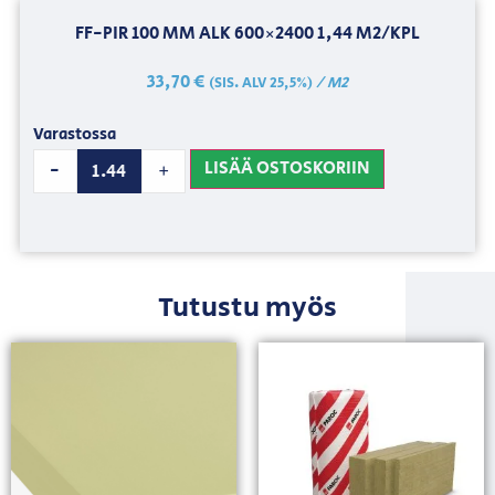
FF-PIR 100 MM ALK 600×2400 1,44 M2/KPL
33,70
€
/ M2
(SIS. ALV 25,5%)
Varastossa
LISÄÄ OSTOSKORIIN
-
+
Tutustu myös