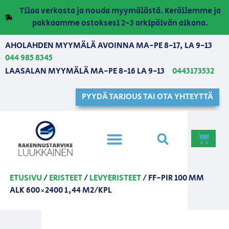
Tilaa verkosta ja nouda myymälästä. Keräilemme ja
pakkaamme ostoksesi 2-3 arkipäivän aikana.
AHOLAHDEN MYYMÄLÄ AVOINNA MA-PE 8-17, LA 9-13
044 985 8345
LAASALAN MYYMÄLÄ MA-PE 8-16 LA 9-13
0443173532
PYYDÄ TARJOUS TAI OTA YHTEYTTÄ
ETUSIVU
/
ERISTEET
/
LEVYERISTEET
/ FF-PIR 100 MM
ALK 600×2400 1,44 M2/KPL