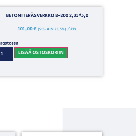
BETONITERÄSVERKKO 8-200 2,35*5,0
101,00
€
/ KPL
(SIS. ALV 25,5%)
rastossa
LISÄÄ OSTOSKORIIN