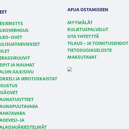
APUA OSTAMISEEN
EET
MYYMÄLÄT
ESIERISTYS
KULJETUSPALVELUT
LKOVERHOUS
OTA YHTEYTTÄ
LKO-OVET
TILAUS - JA TOIMITUSEHDOT
ULISIJATARVIKKEET
TIETOSUOJASELOSTE
IILET
MAKSUTAVAT
ERASSIRUUVIT
EIPIT JA NAUHAT
ALON JULKISIVU
OKKELI JA IRROTUSKAISTAT
ISUSTUS
ISÄOVET
AUNATUOTTEET
AUNAPUUTAVARA
AHATAVARA
ADEVESI-JA
ALAOJAJÄRJESTELMÄT