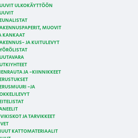
UUVIT ULKOKÄYTTÖÖN
UUVIT
EUNALISTAT
AKENNUSPAPERIT, MUOVIT
A KANKAAT
AKENNUS- JA KUITULEVYT
YÖRÖLISTAT
UUTAVARA
UTKIYHTEET
IENRAUTA JA -KIINNIKKEET
ERUSTUKSET
ERUSMUURI -JA
OKKELILEVYT
EITELISTAT
ANEELIT
VIKISKOT JA TARVIKKEET
VET
UUT KATTOMATERIAALIT