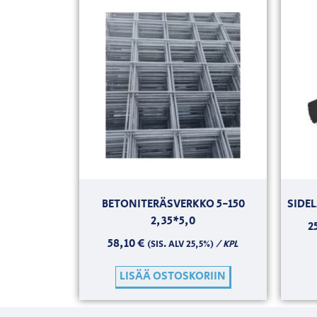
BETONITERÄSVERKKO 5-150
SIDE
2,35*5,0
2
58,10
€
/ KPL
(SIS. ALV 25,5%)
LISÄÄ OSTOSKORIIN