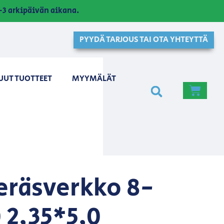
3 arkipäivän aikana.
PYYDÄ TARJOUS TAI OTA YHTEYTTÄ
UUT TUOTTEET
MYYMÄLÄT
eräsverkko 8-
 2,35*5,0