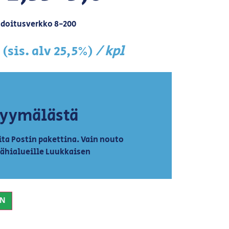
doitusverkko 8-200
/ kpl
(sis. alv 25,5%)
myymälästä
ta Postin pakettina. Vain nouto
lähialueille Luukkaisen
IN