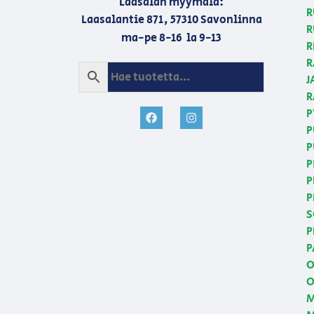
Laasalan myymälä:
R
Laasalantie 871, 57310 Savonlinna
R
ma-pe 8-16 la 9-13
R
R
J
R
P
P
P
P
P
P
S
P
P
O
O
M