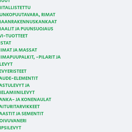
MUUT
ITALLISTETTU
UNKOPUUTAVARA, RIMAT
AANRAKENNUSKANKAAT
AALIT JA PUUNSUOJAUS
VI-TUOTTEET
ISTAT
IIMAT JA MASSAT
IIMAPUUPALKIT, -PILARIT JA
LEVYT
EVYERISTEET
AUDE-ELEMENTIT
ASTULEVYT JA
ELAMIINILEVYT
ANKA- JA KONENAULAT
AITURITARVIKKEET
AASTIT JA SEMENTIT
OIVUVANERI
IPSILEVYT