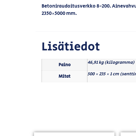
Betoniraudoitusverkko 8-200. Ainevahv
2350×5000 mm.
Lisätiedot
46,91 kg (kilogramma)
Paino
500 × 235 × 1 cm (sentt
Mitat