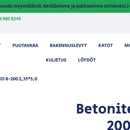
a nouda myymälästä. Keräilemme ja pakkaamme ostoksesi 2-
4 985 8345
T
PUUTAVARA
RAKENNUSLEVYT
KATOT
M
KULJETUS
LÖYDÖT
O 8-200 2,35*5,0
Betonit
200