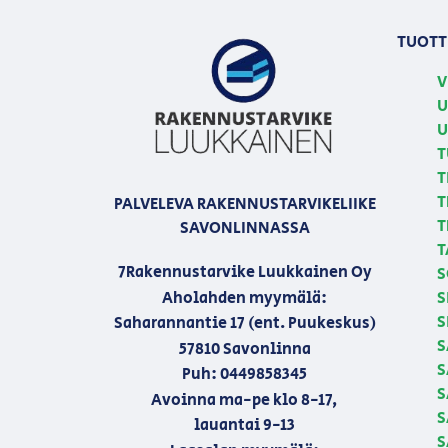
TUOTT
V
U
U
T
T
T
PALVELEVA RAKENNUSTARVIKELIIKE
T
SAVONLINNASSA
T
7Rakennustarvike Luukkainen Oy
S
Aholahden myymälä:
S
S
Saharannantie 17 (ent. Puukeskus)
S
57810 Savonlinna
S
Puh: 0449858345
S
Avoinna ma-pe klo 8-17,
S
lauantai 9-13
S