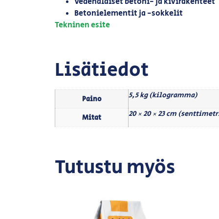
Vedenalaiset betoni- ja kivirakenteet
Betonielementit ja -sokkelit
Tekninen esite
Lisätiedot
5,5 kg (kilogramma)
Paino
20 × 20 × 23 cm (senttimetr
Mitat
Tutustu myös