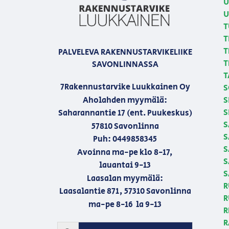
U
U
T
T
T
PALVELEVA RAKENNUSTARVIKELIIKE
T
SAVONLINNASSA
T
7Rakennustarvike Luukkainen Oy
S
Aholahden myymälä:
S
S
Saharannantie 17 (ent. Puukeskus)
S
57810 Savonlinna
S
Puh: 0449858345
S
Avoinna ma-pe klo 8-17,
S
lauantai 9-13
S
Laasalan myymälä:
R
Laasalantie 871, 57310 Savonlinna
R
ma-pe 8-16 la 9-13
R
R