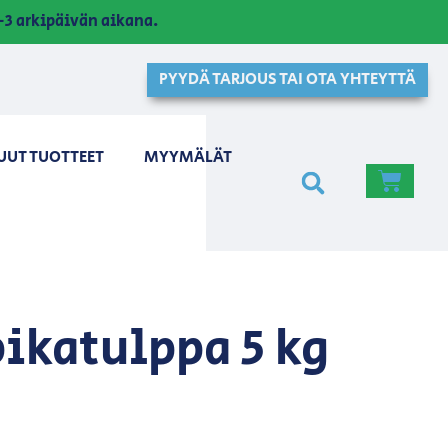
3 arkipäivän aikana.
PYYDÄ TARJOUS TAI OTA YHTEYTTÄ
UUT TUOTTEET
MYYMÄLÄT
ikatulppa 5 kg