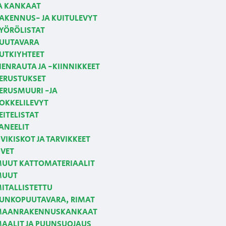
A KANKAAT
AKENNUS- JA KUITULEVYT
YÖRÖLISTAT
UUTAVARA
UTKIYHTEET
IENRAUTA JA -KIINNIKKEET
ERUSTUKSET
ERUSMUURI -JA
OKKELILEVYT
EITELISTAT
ANEELIT
VIKISKOT JA TARVIKKEET
VET
UUT KATTOMATERIAALIT
MUUT
ITALLISTETTU
UNKOPUUTAVARA, RIMAT
AANRAKENNUSKANKAAT
AALIT JA PUUNSUOJAUS