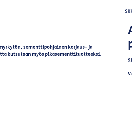
SK
 myrkytön, sementtipohjainen korjaus- ja
otetta kutsutaan myös pikasementtituotteeksi.
9
V
t