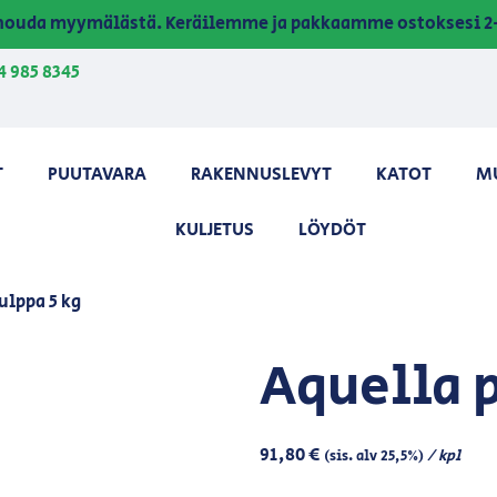
a nouda myymälästä. Keräilemme ja pakkaamme ostoksesi 2-
4 985 8345
T
PUUTAVARA
RAKENNUSLEVYT
KATOT
M
KULJETUS
LÖYDÖT
ulppa 5 kg
Aquella p
91,80
€
/ kpl
(sis. alv 25,5%)