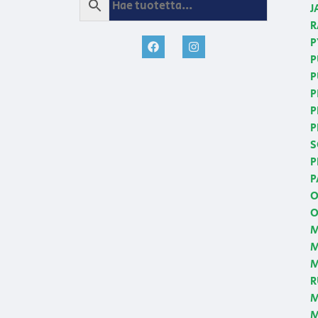
J
R
P
P
P
P
P
P
S
P
P
O
O
M
M
R
M
M