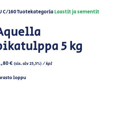
U
C/160
Tuotekategoria
Laastit ja sementit
Aquella
pikatulppa 5 kg
1,80
€
/ kpl
(sis. alv 25,5%)
arasto loppu