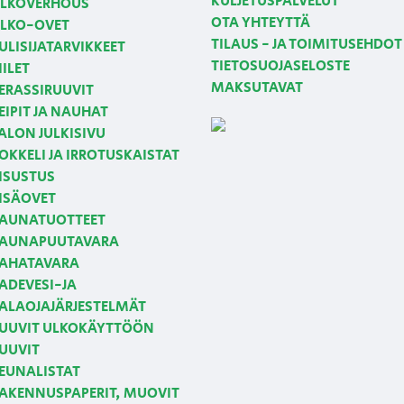
KULJETUSPALVELUT
LKOVERHOUS
OTA YHTEYTTÄ
LKO-OVET
TILAUS - JA TOIMITUSEHDOT
ULISIJATARVIKKEET
TIETOSUOJASELOSTE
IILET
MAKSUTAVAT
ERASSIRUUVIT
EIPIT JA NAUHAT
ALON JULKISIVU
OKKELI JA IRROTUSKAISTAT
ISUSTUS
ISÄOVET
AUNATUOTTEET
AUNAPUUTAVARA
AHATAVARA
ADEVESI-JA
ALAOJAJÄRJESTELMÄT
UUVIT ULKOKÄYTTÖÖN
UUVIT
EUNALISTAT
AKENNUSPAPERIT, MUOVIT