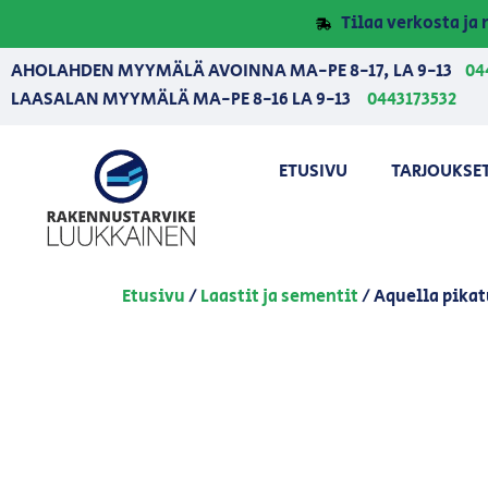
Tilaa verkosta j
AHOLAHDEN MYYMÄLÄ AVOINNA MA-PE 8-17, LA 9-13
04
LAASALAN MYYMÄLÄ MA-PE 8-16 LA 9-13
0443173532
ETUSIVU
TARJOUKSE
Etusivu
/
Laastit ja sementit
/ Aquella pikat