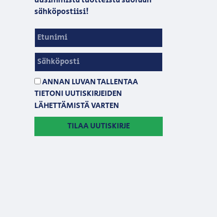
uusimmista tuotteista suoraan
sähköpostiisi!
ANNAN LUVAN TALLENTAA
TIETONI UUTISKIRJEIDEN
LÄHETTÄMISTÄ VARTEN
TILAA UUTISKIRJE