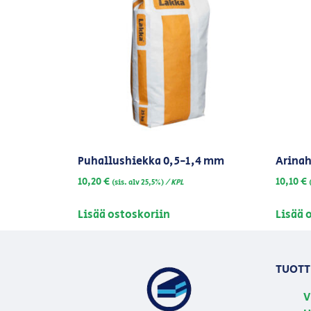
Puhallushiekka 0,5-1,4 mm
Arinah
10,20
€
10,10
€
/ KPL
(sis. alv 25,5%)
Lisää ostoskoriin
Lisää 
TUOTT
V