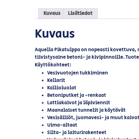
Kuvaus
Lisätiedot
Kuvaus
Aquella Pikatulppa on nopeasti kovettuva,
tiivistysaine betoni- ja kivipinnoille. Tu
Käyttökohteet:
Vesivuotojen tukkiminen
Kellarit
Kallioluolat
Betoniputket ja -renkaat
Lattiakaivot ja läpiviennit
Maanalaiset tunnelit ja käytävät
Vesisäiliöt, juomavesi- ja muut kaivo
Uima-altaat
Silta- ja laiturirakenteet