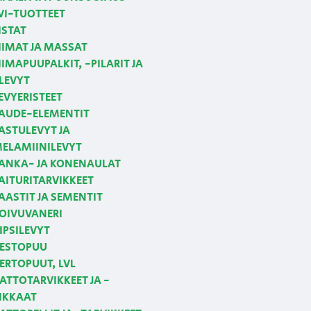
VI-TUOTTEET
ISTAT
IIMAT JA MASSAT
IIMAPUUPALKIT, -PILARIT JA
LEVYT
EVYERISTEET
AUDE-ELEMENTIT
ASTULEVYT JA
ELAMIINILEVYT
ANKA- JA KONENAULAT
AITURITARVIKKEET
AASTIT JA SEMENTIT
OIVUVANERI
IPSILEVYT
ESTOPUU
ERTOPUUT, LVL
ATTOTARVIKKEET JA -
IKKAAT