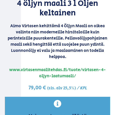
4 öljyn maali 3 l Oljen
keltainen
Aimo Virtasen kehittämä 4 Öljyn Maali on oikea
valinta niin moderneille hirsitaloille kuin
perinteisille puurakenteille. Pellavaöljypohjainen
maali sekä hengittää että suojelee puun ydintä.
Luonnonöljy ei valu ja maalaaminen on todella
helppoa.
www.virtasenmaalitehdas.fi/tuote/virtasen-4-
oljyn-laatumaali/
79,00
€
/ KPL
(sis. alv 25,5%)