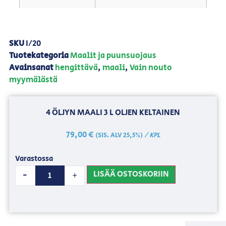
SKU
I/20
Tuotekategoria
Maalit ja puunsuojaus
Avainsanat
hengittävä
,
maali
,
Vain nouto
myymälästä
4 ÖLJYN MAALI 3 L OLJEN KELTAINEN
79,00
€
/ KPL
(SIS. ALV 25,5%)
Varastossa
LISÄÄ OSTOSKORIIN
-
+