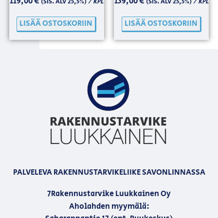
119,00
€
139,00
€
/ KPL
/ KPL
(SIS. ALV 25,5%)
(SIS. ALV 25,5%)
LISÄÄ OSTOSKORIIN
LISÄÄ OSTOSKORIIN
PALVELEVA RAKENNUSTARVIKELIIKE SAVONLINNASSA
7Rakennustarvike Luukkainen Oy
Aholahden myymälä: