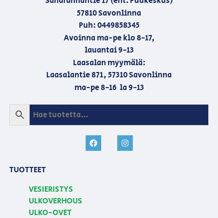
Saharannantie 17 (ent. Puukeskus)
57810 Savonlinna
Puh: 0449858345
Avoinna ma-pe klo 8-17,
lauantai 9-13
Laasalan myymälä:
Laasalantie 871, 57310 Savonlinna
ma-pe 8-16 la 9-13
TUOTTEET
VESIERISTYS
ULKOVERHOUS
ULKO-OVET