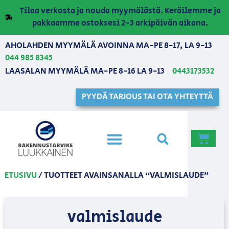
Tilaa verkosta ja nouda myymälästä. Keräilemme ja
pakkaamme ostoksesi 2-3 arkipäivän aikana.
AHOLAHDEN MYYMÄLÄ AVOINNA MA-PE 8-17, LA 9-13
044 985 8345
LAASALAN MYYMÄLÄ MA-PE 8-16 LA 9-13
0443173532
PYYDÄ TARJOUS TAI OTA YHTEYTTÄ
ETUSIVU
/ TUOTTEET AVAINSANALLA “VALMISLAUDE”
valmislaude