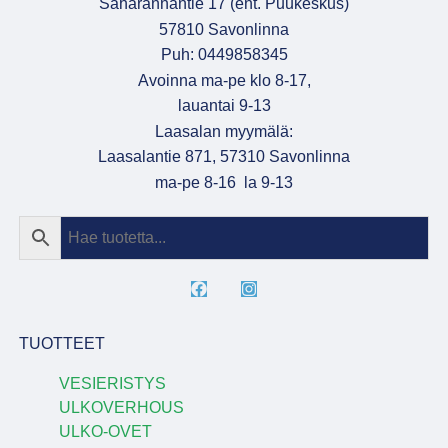
Saharannantie 17 (ent. Puukeskus)
57810 Savonlinna
Puh: 0449858345
Avoinna ma-pe klo 8-17,
lauantai 9-13
Laasalan myymälä:
Laasalantie 871, 57310 Savonlinna
ma-pe 8-16 la 9-13
TUOTTEET
VESIERISTYS
ULKOVERHOUS
ULKO-OVET