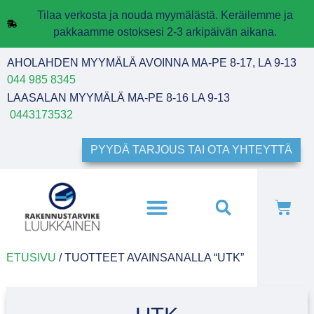
Tilaa verkosta ja nouda myymälästä. Keräilemme ja
pakkaamme ostoksesi 2-3 arkipäivän aikana.
AHOLAHDEN MYYMÄLÄ AVOINNA MA-PE 8-17, LA 9-13
044 985 8345
LAASALAN MYYMÄLÄ MA-PE 8-16 LA 9-13
0443173532
PYYDÄ TARJOUS TAI OTA YHTEYTTÄ
ETUSIVU
/ TUOTTEET AVAINSANALLA “UTK”