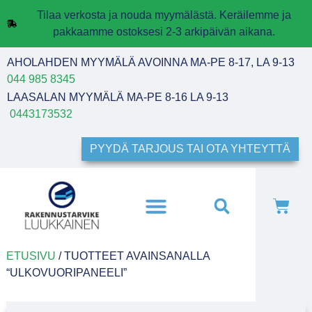
Tilaa verkosta ja nouda myymälästä. Keräilemme ja
pakkaamme ostoksesi 2-3 arkipäivän aikana.
AHOLAHDEN MYYMÄLÄ AVOINNA MA-PE 8-17, LA 9-13
044 985 8345
LAASALAN MYYMÄLÄ MA-PE 8-16 LA 9-13
0443173532
PYYDÄ TARJOUS TAI OTA YHTEYTTÄ
ETUSIVU
/ TUOTTEET AVAINSANALLA
“ULKOVUORIPANEELI”