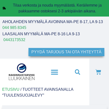
Tilaa verkosta ja nouda myymälästä. Keräilemme ja
pakkaamme ostoksesi 2-3 arkipäivän aikana.
AHOLAHDEN MYYMÄLÄ AVOINNA MA-PE 8-17, LA 9-13
044 985 8345
LAASALAN MYYMÄLÄ MA-PE 8-16 LA 9-13
0443173532
PYYDÄ TARJOUS TAI OTA YHTEYTTÄ
ETUSIVU
/ TUOTTEET AVAINSANALLA
“TUULENSUOJALEVY”