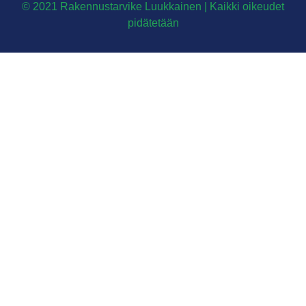
© 2021 Rakennustarvike Luukkainen | Kaikki oikeudet
pidätetään