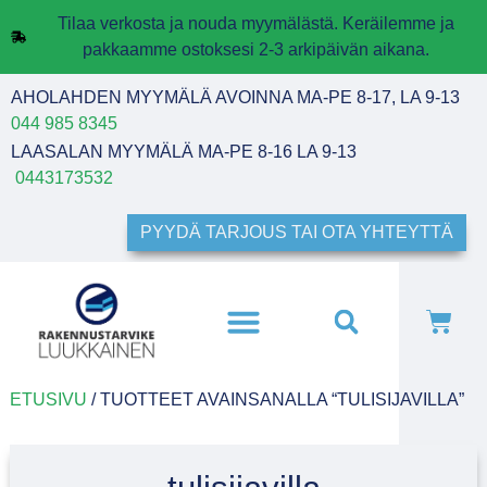
Tilaa verkosta ja nouda myymälästä. Keräilemme ja
pakkaamme ostoksesi 2-3 arkipäivän aikana.
AHOLAHDEN MYYMÄLÄ AVOINNA MA-PE 8-17, LA 9-13
044 985 8345
LAASALAN MYYMÄLÄ MA-PE 8-16 LA 9-13
0443173532
PYYDÄ TARJOUS TAI OTA YHTEYTTÄ
ETUSIVU
/ TUOTTEET AVAINSANALLA “TULISIJAVILLA”