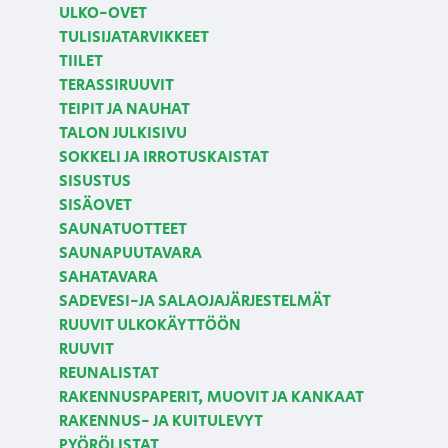
ULKO-OVET
TULISIJATARVIKKEET
TIILET
TERASSIRUUVIT
TEIPIT JA NAUHAT
TALON JULKISIVU
SOKKELI JA IRROTUSKAISTAT
SISUSTUS
SISÄOVET
SAUNATUOTTEET
SAUNAPUUTAVARA
SAHATAVARA
SADEVESI-JA SALAOJAJÄRJESTELMÄT
RUUVIT ULKOKÄYTTÖÖN
RUUVIT
REUNALISTAT
RAKENNUSPAPERIT, MUOVIT JA KANKAAT
RAKENNUS- JA KUITULEVYT
PYÖRÖLISTAT