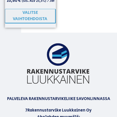
10,60
€
/ JM
(SIS. ALV 25,5%)
VALITSE
VAIHTOEHDOISTA
PALVELEVA RAKENNUSTARVIKELIIKE SAVONLINNASSA
7Rakennustarvike Luukkainen Oy