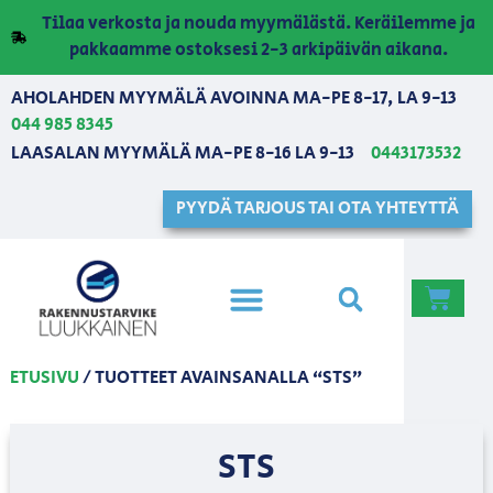
Tilaa verkosta ja nouda myymälästä. Keräilemme ja
pakkaamme ostoksesi 2-3 arkipäivän aikana.
AHOLAHDEN MYYMÄLÄ AVOINNA MA-PE 8-17, LA 9-13
044 985 8345
LAASALAN MYYMÄLÄ MA-PE 8-16 LA 9-13
0443173532
PYYDÄ TARJOUS TAI OTA YHTEYTTÄ
ETUSIVU
/ TUOTTEET AVAINSANALLA “STS”
STS