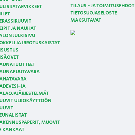
TILAUS - JA TOIMITUSEHDOT
ULISIJATARVIKKEET
TIETOSUOJASELOSTE
IILET
MAKSUTAVAT
ERASSIRUUVIT
EIPIT JA NAUHAT
ALON JULKISIVU
OKKELI JA IRROTUSKAISTAT
ISUSTUS
ISÄOVET
AUNATUOTTEET
AUNAPUUTAVARA
AHATAVARA
ADEVESI-JA
ALAOJAJÄRJESTELMÄT
UUVIT ULKOKÄYTTÖÖN
UUVIT
EUNALISTAT
AKENNUSPAPERIT, MUOVIT
A KANKAAT