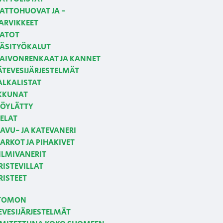
ATTOHUOVAT JA -
ARVIKKEET
ATOT
ÄSITYÖKALUT
AIVONRENKAAT JA KANNET
ÄTEVESIJÄRJESTELMÄT
ALKALISTAT
KKUNAT
ÖYLÄTTY
ELAT
AVU- JA KATEVANERI
ARKOT JA PIHAKIVET
ILMIVANERIT
RISTEVILLAT
RISTEET
TOMON
EVESIJÄRJESTELMÄT