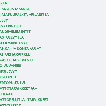
ISTAT
IIMAT JA MASSAT
IIMAPUUPALKIT, -PILARIT JA
LEVYT
EVYERISTEET
AUDE-ELEMENTIT
ASTULEVYT JA
ELAMIINILEVYT
ANKA- JA KONENAULAT
AITURITARVIKKEET
AASTIT JA SEMENTIT
OIVUVANERI
IPSILEVYT
ESTOPUU
ERTOPUUT, LVL
ATTOTARVIKKEET JA -
IKKAAT
ATTOPELLIT JA -TARVIKKEET
ATTOLISTAT