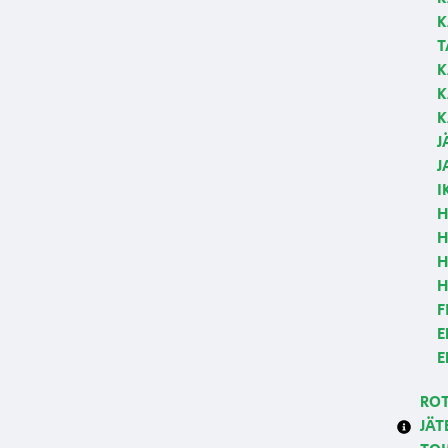
K
T
K
K
K
J
J
I
H
H
H
H
F
E
E
RO
JÄT