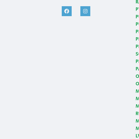
R
P
P
P
P
P
P
S
P
P
O
O
M
M
R
M
M
L