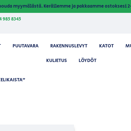
a nouda myymälästä. Keräilemme ja pakkaamme ostoksesi 2-
4 985 8345
T
PUUTAVARA
RAKENNUSLEVYT
KATOT
M
KULJETUS
LÖYDÖT
ELIKAISTA”