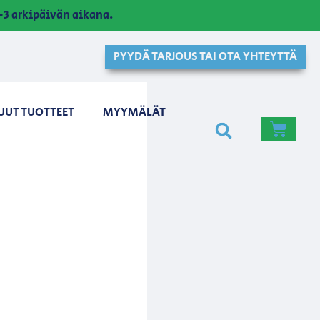
3 arkipäivän aikana.
PYYDÄ TARJOUS TAI OTA YHTEYTTÄ
UUT TUOTTEET
MYYMÄLÄT