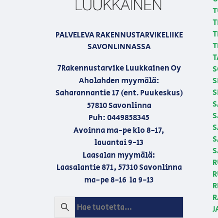
T
T
T
PALVELEVA RAKENNUSTARVIKELIIKE
T
SAVONLINNASSA
T
7Rakennustarvike Luukkainen Oy
S
Aholahden myymälä:
S
S
Saharannantie 17 (ent. Puukeskus)
S
57810 Savonlinna
S
Puh: 0449858345
S
Avoinna ma-pe klo 8-17,
S
lauantai 9-13
S
Laasalan myymälä:
R
Laasalantie 871, 57310 Savonlinna
R
ma-pe 8-16 la 9-13
R
R
J