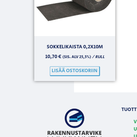
SOKKELIKAISTA 0,2X10M
10,70
€
/ RULL
(SIS. ALV 25,5%)
LISÄÄ OSTOSKORIIN
TUOTT
V
U
U