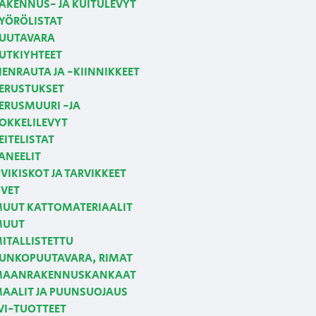
AKENNUS- JA KUITULEVYT
YÖRÖLISTAT
UUTAVARA
UTKIYHTEET
IENRAUTA JA -KIINNIKKEET
ERUSTUKSET
ERUSMUURI -JA
OKKELILEVYT
EITELISTAT
ANEELIT
VIKISKOT JA TARVIKKEET
VET
UUT KATTOMATERIAALIT
MUUT
ITALLISTETTU
UNKOPUUTAVARA, RIMAT
AANRAKENNUSKANKAAT
AALIT JA PUUNSUOJAUS
VI-TUOTTEET