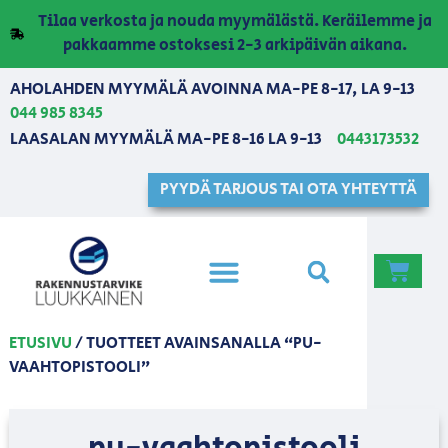
Tilaa verkosta ja nouda myymälästä. Keräilemme ja
pakkaamme ostoksesi 2-3 arkipäivän aikana.
AHOLAHDEN MYYMÄLÄ AVOINNA MA-PE 8-17, LA 9-13
044 985 8345
LAASALAN MYYMÄLÄ MA-PE 8-16 LA 9-13
0443173532
PYYDÄ TARJOUS TAI OTA YHTEYTTÄ
ETUSIVU
/ TUOTTEET AVAINSANALLA “PU-
VAAHTOPISTOOLI”