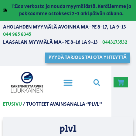
Tilaa verkosta ja nouda myymälästä. Keräilemme ja
pakkaamme ostoksesi 2-3 arkipäivän aikana.
AHOLAHDEN MYYMÄLÄ AVOINNA MA-PE 8-17, LA 9-13
044 985 8345
LAASALAN MYYMÄLÄ MA-PE 8-16 LA 9-13
0443173532
PYYDÄ TARJOUS TAI OTA YHTEYTTÄ
ETUSIVU
/ TUOTTEET AVAINSANALLA “PLVL”
plvl