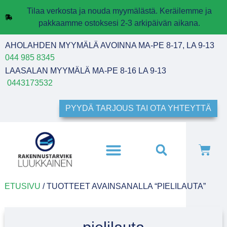
Tilaa verkosta ja nouda myymälästä. Keräilemme ja
pakkaamme ostoksesi 2-3 arkipäivän aikana.
AHOLAHDEN MYYMÄLÄ AVOINNA MA-PE 8-17, LA 9-13
044 985 8345
LAASALAN MYYMÄLÄ MA-PE 8-16 LA 9-13
0443173532
PYYDÄ TARJOUS TAI OTA YHTEYTTÄ
ETUSIVU
/ TUOTTEET AVAINSANALLA “PIELILAUTA”