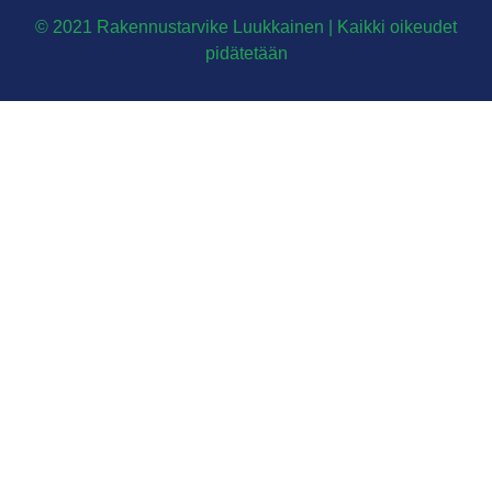
© 2021 Rakennustarvike Luukkainen | Kaikki oikeudet
pidätetään