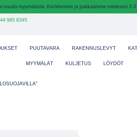
 ja nouda myymälästä. Keräilemme ja pakkaamme ostoksesi 2-3 
44 985 8345
OUKSET
PUUTAVARA
RAKENNUSLEVYT
KA
MYYMÄLÄT
KULJETUS
LÖYDÖT
ALOSUOJAVILLA”