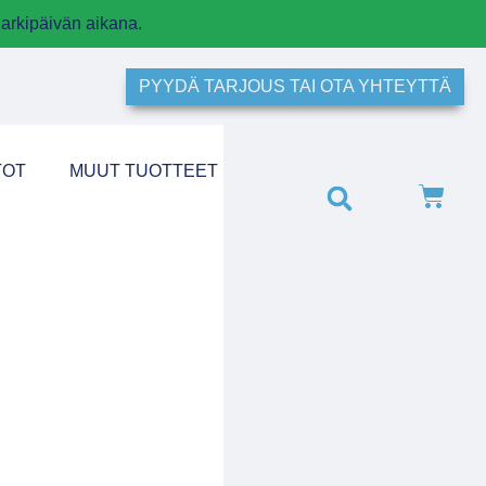
arkipäivän aikana.
PYYDÄ TARJOUS TAI OTA YHTEYTTÄ
TOT
MUUT TUOTTEET