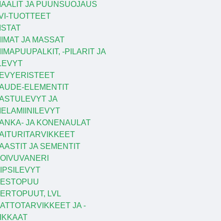
AALIT JA PUUNSUOJAUS
VI-TUOTTEET
ISTAT
IIMAT JA MASSAT
IIMAPUUPALKIT, -PILARIT JA
LEVYT
EVYERISTEET
AUDE-ELEMENTIT
ASTULEVYT JA
ELAMIINILEVYT
ANKA- JA KONENAULAT
AITURITARVIKKEET
AASTIT JA SEMENTIT
OIVUVANERI
IPSILEVYT
KESTOPUU
ERTOPUUT, LVL
ATTOTARVIKKEET JA -
IKKAAT