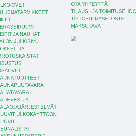
OTA YHTEYTTÄ
LKO-OVET
TILAUS - JA TOIMITUSEHD
ULISIJATARVIKKEET
TIETOSUOJASELOSTE
IILET
MAKSUTAVAT
ERASSIRUUVIT
EIPIT JA NAUHAT
ALON JULKISIVU
OKKELI JA
RROTUSKAISTAT
ISUSTUS
ISÄOVET
AUNATUOTTEET
SAUNAPUUTAVARA
AHATAVARA
ADEVESI-JA
ALAOJAJÄRJESTELMÄT
UUVIT ULKOKÄYTTÖÖN
UUVIT
EUNALISTAT