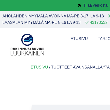
Tilaa verkosta
AHOLAHDEN MYYMÄLÄ AVOINNA MA-PE 8-17, LA 9-13
0
LAASALAN MYYMÄLÄ MA-PE 8-16 LA 9-13
0443173532
ETUSIVU
TARJ
ETUSIVU
/ TUOTTEET AVAINSANALLA “P