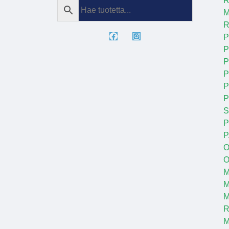
R
M
R
P
P
P
P
P
S
P
P
O
O
M
M
R