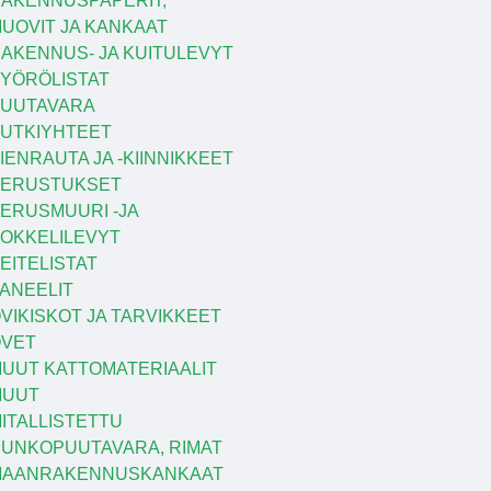
AKENNUSPAPERIT,
UOVIT JA KANKAAT
AKENNUS- JA KUITULEVYT
YÖRÖLISTAT
UUTAVARA
UTKIYHTEET
IENRAUTA JA -KIINNIKKEET
PERUSTUKSET
ERUSMUURI -JA
OKKELILEVYT
EITELISTAT
ANEELIT
VIKISKOT JA TARVIKKEET
VET
UUT KATTOMATERIAALIT
MUUT
ITALLISTETTU
UNKOPUUTAVARA, RIMAT
MAANRAKENNUSKANKAAT