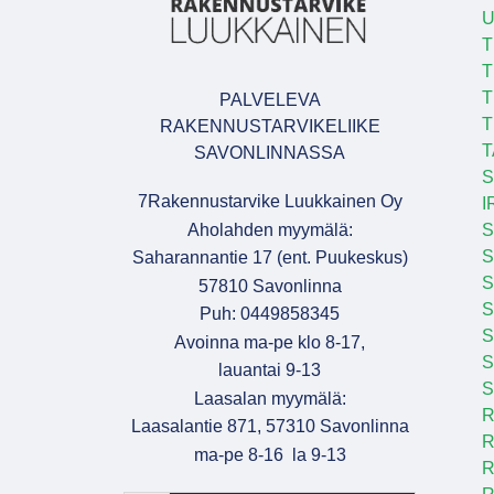
U
T
T
T
PALVELEVA
T
RAKENNUSTARVIKELIIKE
T
SAVONLINNASSA
S
7Rakennustarvike Luukkainen Oy
I
Aholahden myymälä:
S
S
Saharannantie 17 (ent. Puukeskus)
S
57810 Savonlinna
Puh: 0449858345
S
Avoinna ma-pe klo 8-17,
S
lauantai 9-13
S
Laasalan myymälä:
R
Laasalantie 871, 57310 Savonlinna
R
ma-pe 8-16 la 9-13
R