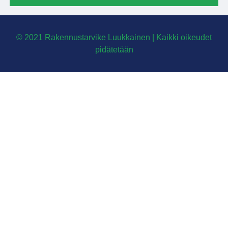
© 2021 Rakennustarvike Luukkainen | Kaikki oikeudet
pidätetään