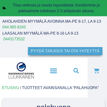
Tilaa verkosta ja nouda myymälästä. Keräilemme ja
pakkaamme ostoksesi 2-3 arkipäivän aikana.
AHOLAHDEN MYYMÄLÄ AVOINNA MA-PE 8-17, LA 9-13
044 985 8345
LAASALAN MYYMÄLÄ MA-PE 8-16 LA 9-13
0443173532
PYYDÄ TARJOUS TAI OTA YHTEYTTÄ
ETUSIVU
/ TUOTTEET AVAINSANALLA “PALAHUOPA”