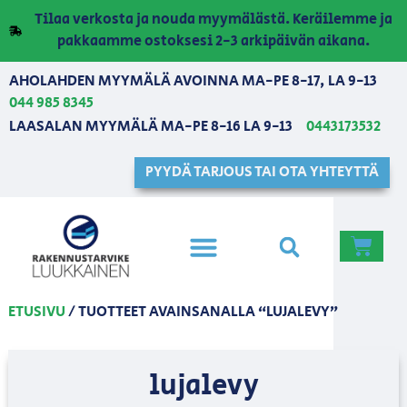
Tilaa verkosta ja nouda myymälästä. Keräilemme ja
pakkaamme ostoksesi 2-3 arkipäivän aikana.
AHOLAHDEN MYYMÄLÄ AVOINNA MA-PE 8-17, LA 9-13
044 985 8345
LAASALAN MYYMÄLÄ MA-PE 8-16 LA 9-13
0443173532
PYYDÄ TARJOUS TAI OTA YHTEYTTÄ
ETUSIVU
/ TUOTTEET AVAINSANALLA “LUJALEVY”
lujalevy