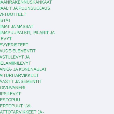
MAANRAKENNUSKANKAAT
AALIT JA PUUNSUOJAUS
VI-TUOTTEET
ISTAT
IIMAT JA MASSAT
IIMAPUUPALKIT, -PILARIT JA
LEVYT
EVYERISTEET
AUDE-ELEMENTIT
ASTULEVYT JA
ELAMIINILEVYT
ANKA- JA KONENAULAT
AITURITARVIKKEET
AASTIT JA SEMENTIT
OIVUVANERI
IPSILEVYT
KESTOPUU
ERTOPUUT, LVL
ATTOTARVIKKEET JA -