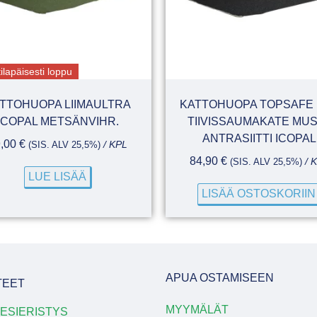
ilapäisesti loppu
TTOHUOPA LIIMAULTRA
KATTOHUOPA TOPSAFE 
ICOPAL METSÄNVIHR.
TIIVISSAUMAKATE MU
ANTRASIITTI ICOPAL
9,00
€
(SIS. ALV 25,5%)
/ KPL
84,90
€
(SIS. ALV 25,5%)
/ 
LUE LISÄÄ
LISÄÄ OSTOSKORIIN
APUA OSTAMISEEN
TEET
MYYMÄLÄT
ESIERISTYS