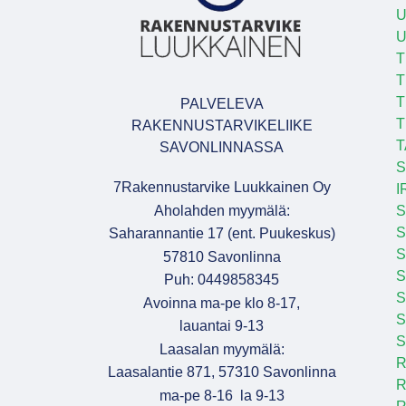
U
T
T
T
PALVELEVA
T
RAKENNUSTARVIKELIIKE
T
SAVONLINNASSA
S
7Rakennustarvike Luukkainen Oy
I
Aholahden myymälä:
S
S
Saharannantie 17 (ent. Puukeskus)
S
57810 Savonlinna
Puh: 0449858345
S
Avoinna ma-pe klo 8-17,
S
lauantai 9-13
S
Laasalan myymälä:
R
Laasalantie 871, 57310 Savonlinna
R
ma-pe 8-16 la 9-13