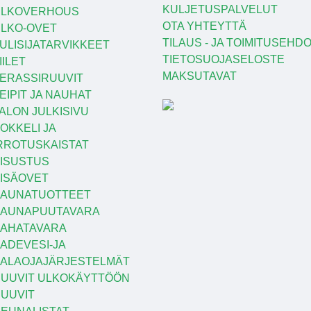
KULJETUSPALVELUT
ULKOVERHOUS
OTA YHTEYTTÄ
LKO-OVET
TILAUS - JA TOIMITUSEHD
ULISIJATARVIKKEET
TIETOSUOJASELOSTE
IILET
MAKSUTAVAT
ERASSIRUUVIT
EIPIT JA NAUHAT
ALON JULKISIVU
OKKELI JA
RROTUSKAISTAT
ISUSTUS
ISÄOVET
AUNATUOTTEET
SAUNAPUUTAVARA
AHATAVARA
ADEVESI-JA
ALAOJAJÄRJESTELMÄT
UUVIT ULKOKÄYTTÖÖN
UUVIT