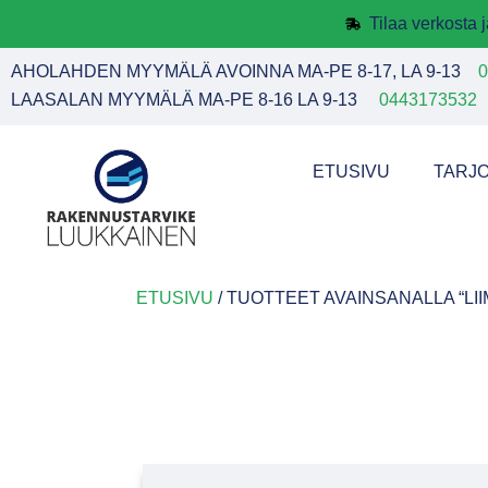
Tilaa verkosta
AHOLAHDEN MYYMÄLÄ AVOINNA MA-PE 8-17, LA 9-13
0
LAASALAN MYYMÄLÄ MA-PE 8-16 LA 9-13
0443173532
ETUSIVU
TARJ
ETUSIVU
/ TUOTTEET AVAINSANALLA “LI