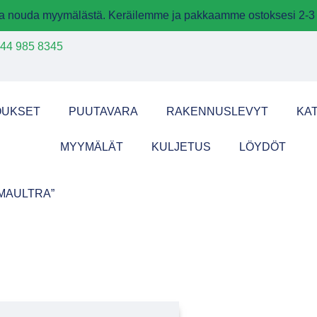
 ja nouda myymälästä. Keräilemme ja pakkaamme ostoksesi 2-3 
44 985 8345
OUKSET
PUUTAVARA
RAKENNUSLEVYT
KA
MYYMÄLÄT
KULJETUS
LÖYDÖT
IMAULTRA”