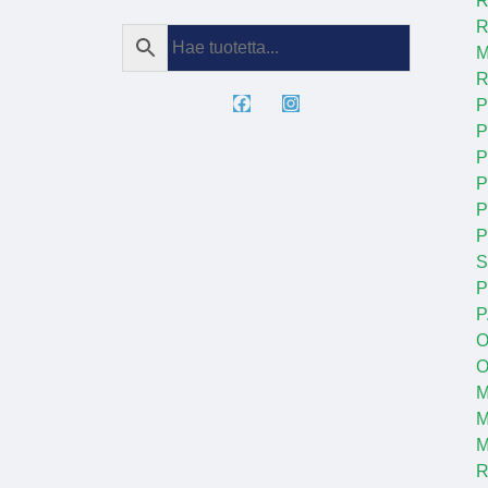
R
R
M
R
P
P
P
P
P
S
P
P
O
O
M
M
R