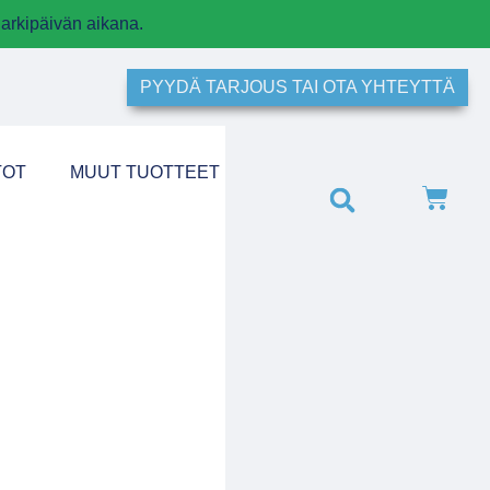
arkipäivän aikana.
PYYDÄ TARJOUS TAI OTA YHTEYTTÄ
TOT
MUUT TUOTTEET