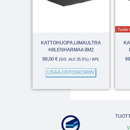
Tuote t
KATTOHUOPA LIIMAULTRA
KA
HIILENHARMAA 8M2
99,00
€
9
(SIS. ALV 25,5%)
/ KPL
LISÄÄ OSTOSKORIIN
TUOT
V