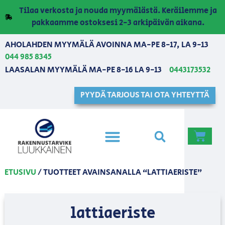
Tilaa verkosta ja nouda myymälästä. Keräilemme ja
pakkaamme ostoksesi 2-3 arkipäivän aikana.
AHOLAHDEN MYYMÄLÄ AVOINNA MA-PE 8-17, LA 9-13
044 985 8345
LAASALAN MYYMÄLÄ MA-PE 8-16 LA 9-13
0443173532
PYYDÄ TARJOUS TAI OTA YHTEYTTÄ
ETUSIVU
/ TUOTTEET AVAINSANALLA “LATTIAERISTE”
lattiaeriste