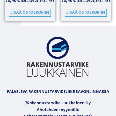
70,40
€
70,40
€
/ PKT
/ PKT
(SIS. ALV 25,5%)
(SIS. ALV 25,5%)
LISÄÄ OSTOSKORIIN
LISÄÄ OSTOSKORIIN
PALVELEVA RAKENNUSTARVIKELIIKE SAVONLINNASSA
7Rakennustarvike Luukkainen Oy
Aholahden myymälä: