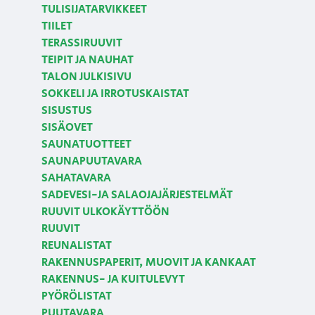
TULISIJATARVIKKEET
TIILET
TERASSIRUUVIT
TEIPIT JA NAUHAT
TALON JULKISIVU
SOKKELI JA IRROTUSKAISTAT
SISUSTUS
SISÄOVET
SAUNATUOTTEET
SAUNAPUUTAVARA
SAHATAVARA
SADEVESI-JA SALAOJAJÄRJESTELMÄT
RUUVIT ULKOKÄYTTÖÖN
RUUVIT
REUNALISTAT
RAKENNUSPAPERIT, MUOVIT JA KANKAAT
RAKENNUS- JA KUITULEVYT
PYÖRÖLISTAT
PUUTAVARA