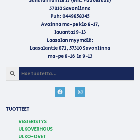
Saharannantie 17 (ent. Puukeskus)
57810 Savonlinna
Puh: 0449858345
Avoinna ma-pe klo 8-17,
lauantai 9-13
Laasalan myymälä:
Laasalantie 871, 57310 Savonlinna
ma-pe 8-16 la 9-13
TUOTTEET
VESIERISTYS
ULKOVERHOUS
ULKO-OVET