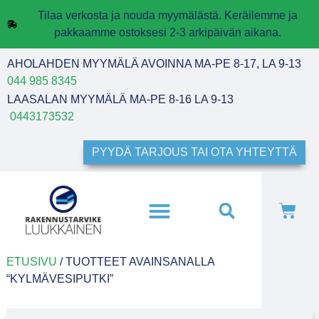
Tilaa verkosta ja nouda myymälästä. Keräilemme ja
pakkaamme ostoksesi 2-3 arkipäivän aikana.
AHOLAHDEN MYYMÄLÄ AVOINNA MA-PE 8-17, LA 9-13
044 985 8345
LAASALAN MYYMÄLÄ MA-PE 8-16 LA 9-13
0443173532
PYYDÄ TARJOUS TAI OTA YHTEYTTÄ
ETUSIVU
/ TUOTTEET AVAINSANALLA
“KYLMÄVESIPUTKI”