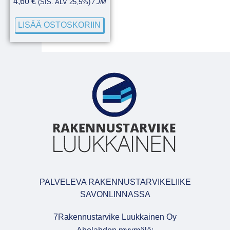
4,60
€
(SIS. ALV 25,5%)
/ JM
LISÄÄ OSTOSKORIIN
PALVELEVA RAKENNUSTARVIKELIIKE
SAVONLINNASSA
7Rakennustarvike Luukkainen Oy