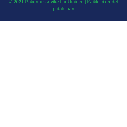
© 2021 Rakennustarvike Luukkainen | Kaikki oikeudet
pidätetään