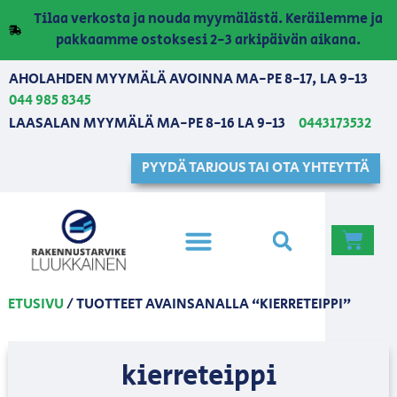
Tilaa verkosta ja nouda myymälästä. Keräilemme ja
pakkaamme ostoksesi 2-3 arkipäivän aikana.
AHOLAHDEN MYYMÄLÄ AVOINNA MA-PE 8-17, LA 9-13
044 985 8345
LAASALAN MYYMÄLÄ MA-PE 8-16 LA 9-13
0443173532
PYYDÄ TARJOUS TAI OTA YHTEYTTÄ
ETUSIVU
/ TUOTTEET AVAINSANALLA “KIERRETEIPPI”
kierreteippi